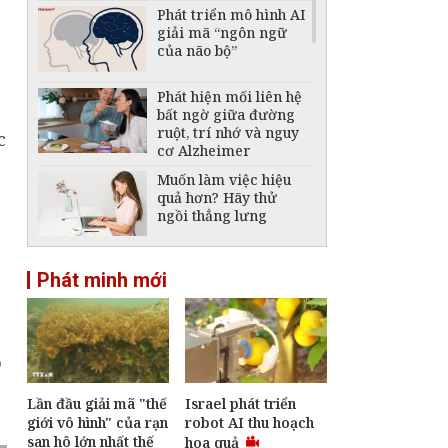
Phát triển mô hình AI
giải mã “ngôn ngữ
của não bộ”
Phát hiện mối liên hệ
bất ngờ giữa đường
ruột, trí nhớ và nguy
c
cơ Alzheimer
Muốn làm việc hiệu
quả hơn? Hãy thử
ngồi thẳng lưng
Hiện tượng thức giấc
Phát minh mới
lúc 3 giờ sáng và cách
để ngủ lại
ó
Lần đầu giải mã "thế
Israel phát triển
giới vô hình" của rạn
robot AI thu hoạch
san hô lớn nhất thế
hoa quả