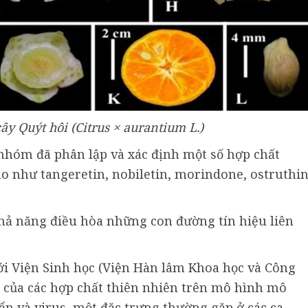
cây Quýt hôi (Citrus × aurantium L.)
nhóm đã phân lập và xác định một số hợp chất
ao như tangeretin, nobiletin, morindone, ostruthi
hả năng điều hòa những con đường tín hiệu liên
i Viện Sinh học (Viện Hàn lâm Khoa học và Công
 của các hợp chất thiên nhiên trên mô hình mô
n và virus, một đặc trưng thường gặp ở các ca