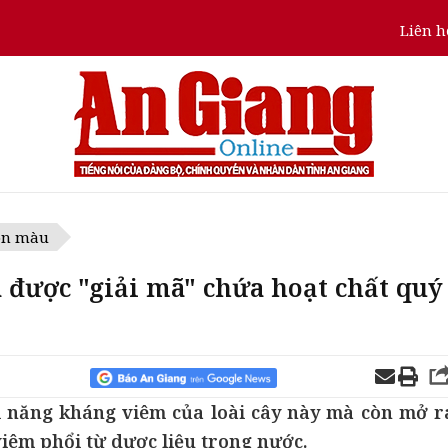
Liên h
ôn màu
 được "giải mã" chứa hoạt chất quý
m năng kháng viêm của loài cây này mà còn mở r
iêm phổi từ dược liệu trong nước.