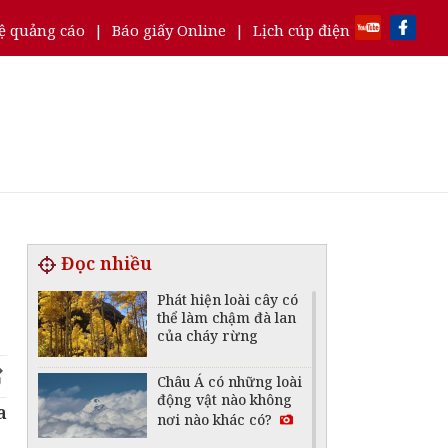
ệ quảng cáo
|
Báo giấy Online
|
Lịch cúp điện
Đọc nhiều
Phát hiện loài cây có
thể làm chậm đà lan
của cháy rừng
Châu Á có những loài
động vật nào không
a
nơi nào khác có?