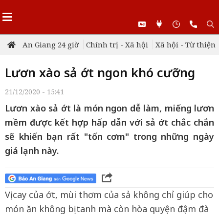
An Giang 24 giờ
Chính trị - Xã hội
Xã hội - Từ thiện
Lươn xào sả ớt ngon khó cưỡng
21/12/2020 - 15:41
Lươn xào sả ớt là món ngon dễ làm, miếng lươn
mềm được kết hợp hấp dẫn với sả ớt chắc chắn
sẽ khiến bạn rất "tốn cơm" trong những ngày
giá lạnh này.
Vị cay của ớt, mùi thơm của sả không chỉ giúp cho
món ăn không bị tanh mà còn hòa quyện đậm đà