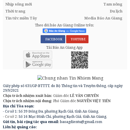
Nhịp sống mới
Tam nông
Thời trang
Du lịch
Tin tức miền Tây
Media Báo An Giang
Theo dõi báo An Giang Online trên:
FACEBOOK
YOUTUBE
Tải Báo An Giang App
Giấy phép số 635/GP-BTTTT, do Bộ Thông tin và Truyền thông, cấp ngày
29/9/2021
Chịu trách nhiệm xuất bản:
Giám đốc
LÊ VĂN CHUYỂN
Chịu trách nhiệm nội dung:
Phó Giám đốc
NGUYỄN VIỆT TIẾN
Địa chỉ Tòa soạn:
- Cơ sở 1: Số 39 Đống Đa, phường Rạch Giá, tỉnh An Giang.
- Cơ sở 2:
Số 16 Mạc Đĩnh Chi, phường Rạch Giá, tỉnh An Giang.
Gửi tin, bài cộng tác qua email:
baoagdientu@gmail.com
Liên hệ quảng cáo: