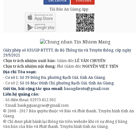
FACEBOOK
YOUTUBE
Tải Báo An Giang App
Giấy phép số 635/GP-BTTTT, do Bộ Thông tin và Truyền thông, cấp ngày
29/9/2021
Chịu trách nhiệm xuất bản:
Giám đốc
LÊ VĂN CHUYỂN
Chịu trách nhiệm nội dung:
Phó Giám đốc
NGUYỄN VIỆT TIẾN
Địa chỉ Tòa soạn:
- Cơ sở 1: Số 39 Đống Đa, phường Rạch Giá, tỉnh An Giang.
- Cơ sở 2:
Số 16 Mạc Đĩnh Chi, phường Rạch Giá, tỉnh An Giang.
Gửi tin, bài cộng tác qua email:
baoagdientu@gmail.com
Liên hệ quảng cáo:
- Số điện thoại: 02973.812.302
- Email:
baokgquangcao@gmail.com
© 2008 - 2017 Bản quyền thuộc về Báo và Phát thanh, Truyền hình tỉnh An
Giang.
© Chỉ được phát hành lại thông tin trên website khi có sự đồng ý bằng
văn bản của Báo và Phát thanh, Truyền hình tỉnh An Giang.