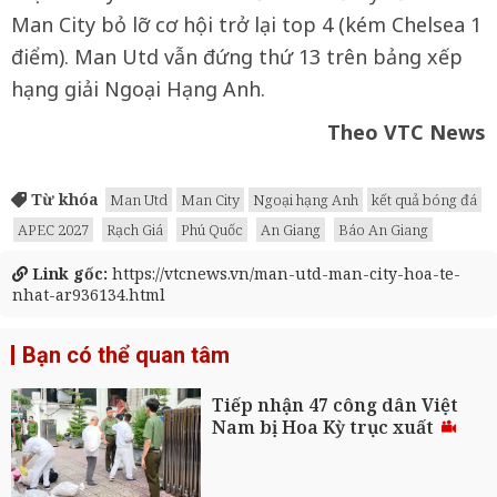
Man City bỏ lỡ cơ hội trở lại top 4 (kém Chelsea 1
điểm). Man Utd vẫn đứng thứ 13 trên bảng xếp
hạng giải Ngoại Hạng Anh.
Theo VTC News
Từ khóa
Man Utd
Man City
Ngoại hạng Anh
kết quả bóng đá
APEC 2027
Rạch Giá
Phú Quốc
An Giang
Báo An Giang
Link gốc:
https://vtcnews.vn/man-utd-man-city-hoa-te-
nhat-ar936134.html
Bạn có thể quan tâm
Tiếp nhận 47 công dân Việt
Nam bị Hoa Kỳ trục xuất