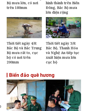
Bộ mưa lớn, có nơi
hình thành trên Biển
Đề xuất nhiều cơ chế
trên 180mm
Đông, Bắc Bộ mưa
đặc thù bảo đảm tiến
lớn diện rộng
độ các dự án phục vụ
APEC 2027
[Infographic] Chương
trình quốc gia về bảo
vệ trẻ em giai đoạn
2026-2030
,
Thời tiết ngày 4/8:
Thời tiết ngày 3/8:
An Giang dự hội nghị
Bắc Bộ và Bắc Trung
Bắc Bộ, Thanh Hóa
ngoại giao, thúc đẩy
Bộ mưa rất to, cục
và Nghệ An tiếp tục
tư duy "kiến tạo" phục
bộ có nơi trên
xuất hiện mưa lớn
vụ phát triển
200mm
cục bộ
Biển đảo quê hương
p