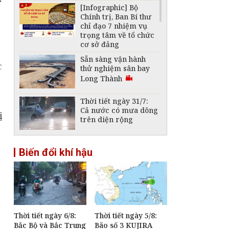
[Infographic] Bộ
Chính trị, Ban Bí thư
chỉ đạo 7 nhiệm vụ
trọng tâm về tổ chức
cơ sở đảng
Sẵn sàng vận hành
c
thử nghiệm sân bay
Long Thành
Thời tiết ngày 31/7:
Cả nước có mưa dông
ị
trên diện rộng
Xây dựng và phát
Biến đổi khí hậu
triển Việt Nam trở
thành quốc gia biển
mạnh
Nghị quyết 19: Đổi
mới mô hình phát
triển giúp Việt Nam
bứt phá mạnh mẽ
Thời tiết ngày 6/8:
Thời tiết ngày 5/8:
trong kỷ nguyên mới
Bắc Bộ và Bắc Trung
Bão số 3 KUJIRA