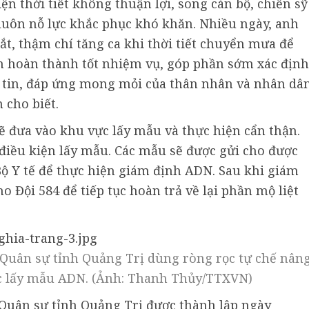
iện thời tiết không thuận lợi, song cán bộ, chiến sỹ
 luôn nỗ lực khắc phục khó khăn. Nhiều ngày, anh
gắt, thậm chí tăng ca khi thời tiết chuyển mưa để
m hoàn thành tốt nhiệm vụ, góp phần sớm xác định
ng tin, đáp ứng mong mỏi của thân nhân và nhân dâ
 cho biết.
 sẽ đưa vào khu vực lấy mẫu và thực hiện cẩn thận.
điều kiện lấy mẫu. Các mẫu sẽ được gửi cho được
ộ Y tế để thực hiện giám định ADN. Sau khi giám
o Đội 584 để tiếp tục hoàn trả về lại phần mộ liệt
y Quân sự tỉnh Quảng Trị dùng ròng rọc tự chế nân
ác lấy mẫu ADN. (Ảnh: Thanh Thủy/TTXVN)
y Quân sự tỉnh Quảng Trị được thành lập ngày