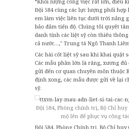
“Khối lượng công việc rất lớn, điều k
Đội 584 cùng các lực lượng phối hợp
em làm việc liên tục dưới trời nắng 
bảo đảm tiến độ. Chúng tôi quyết tâ
danh tính các liệt sỹ còn thiếu thô
cả nước…," Trung tá Ngô Thanh Liêm
Các hài cốt liệt sỹ sau khi khai quật
Các mẫu phần lớn là răng, xương đủ 
gửi đến cơ quan chuyên môn thuộc B
định xong, các mẫu được gửi về lại ch
sỹ.
Đội 584, Phòng chính trị, Bộ Chỉ hu
mộ lên để phục vụ công t
Đội 584, Phòng Chính trị, Bộ Chỉ hu