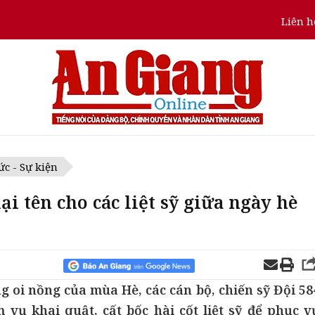
Liên h
ức - Sự kiện
i tên cho các liệt sỹ giữa ngày hè
 oi nồng của mùa Hè, các cán bộ, chiến sỹ Đội 58
vụ khai quật, cất bốc hài cốt liệt sỹ để phục v