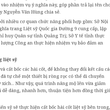
vào nhiệm vụ ý nghĩa này, góp phần trả lại tên ch
 úy Nguyễn Văn Hùng chia sẻ.
bởi nhiều cơ quan chức năng phối hợp gồm: Sở Nội
hĩa trang Liệt sỹ Quốc gia Đường 9 cung cấp, lập
ỉ huy Quân sự tỉnh Quảng Trị; Sở Y tế tỉnh thực
ực lượng Công an thực hiện nhiệm vụ bảo đảm an
 liệt sỹ
à cất bốc các hài cốt, để không thay đổi kết cấu cá
 đã tự chế một thiết bị ròng rọc có thể di chuyển
 xích... Như vậy, quá trình nâng mộ lên vừa giảm
ai dễ dàng, nhanh hơn, thuận tiện hơn đồng thời gi
n sỹ sẽ thực hiện cất bốc hài cốt liệt sỹ bên trong