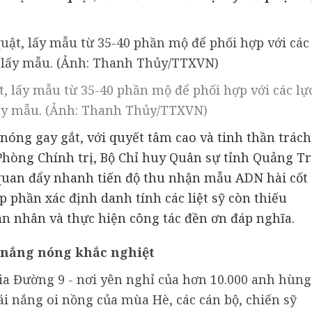
t, lấy mẫu từ 35-40 phần mộ để phối hợp với các lự
ấy mẫu. (Ảnh: Thanh Thủy/TTXVN)
nóng gay gắt, với quyết tâm cao và tinh thần trách
 Phòng Chính trị, Bộ Chỉ huy Quân sự tỉnh Quảng Tr
 quan đẩy nhanh tiến độ thu nhận mẫu ADN hài cốt
óp phần xác định danh tính các liệt sỹ còn thiếu
n nhân và thực hiện công tác đền ơn đáp nghĩa.
 nắng nóng khắc nghiệt
gia Đường 9 - nơi yên nghỉ của hơn 10.000 anh hùng
cái nắng oi nồng của mùa Hè, các cán bộ, chiến sỹ