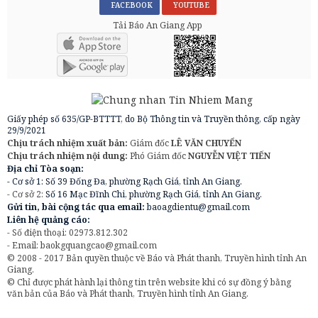
FACEBOOK
YOUTUBE
Tải Báo An Giang App
Giấy phép số 635/GP-BTTTT, do Bộ Thông tin và Truyền thông, cấp ngày
29/9/2021
Chịu trách nhiệm xuất bản:
Giám đốc
LÊ VĂN CHUYỂN
Chịu trách nhiệm nội dung:
Phó Giám đốc
NGUYỄN VIỆT TIẾN
Địa chỉ Tòa soạn:
- Cơ sở 1: Số 39 Đống Đa, phường Rạch Giá, tỉnh An Giang.
- Cơ sở 2:
Số 16 Mạc Đĩnh Chi, phường Rạch Giá, tỉnh An Giang.
Gửi tin, bài cộng tác qua email:
baoagdientu@gmail.com
Liên hệ quảng cáo:
- Số điện thoại: 02973.812.302
- Email:
baokgquangcao@gmail.com
© 2008 - 2017 Bản quyền thuộc về Báo và Phát thanh, Truyền hình tỉnh An
Giang.
© Chỉ được phát hành lại thông tin trên website khi có sự đồng ý bằng
văn bản của Báo và Phát thanh, Truyền hình tỉnh An Giang.