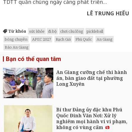
TDTT quần chúng ngày càng phát triển…
LÊ TRUNG HIẾU
Từ khóa
sức khỏe
đi bộ
chơi cầu lông
pickleball
bóng chuyền
APEC 2027
Rạch Giá
Phú Quốc
An Giang
Báo An Giang
Bạn có thể quan tâm
An Giang cưỡng chế thi hành
án, bàn giao đất tại phường
Long Xuyên
Bí thư Đảng ủy đặc khu Phú
Quốc Đinh Văn Nơi: Xử lý
nghiêm mọi hành vi vi phạm,
không có vùng cấm