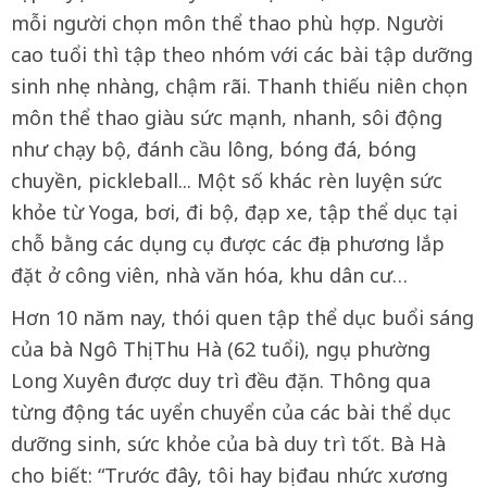
mỗi người chọn môn thể thao phù hợp. Người
cao tuổi thì tập theo nhóm với các bài tập dưỡng
sinh nhẹ nhàng, chậm rãi. Thanh thiếu niên chọn
môn thể thao giàu sức mạnh, nhanh, sôi động
như chạy bộ, đánh cầu lông, bóng đá, bóng
chuyền, pickleball... Một số khác rèn luyện sức
khỏe từ Yoga, bơi, đi bộ, đạp xe, tập thể dục tại
chỗ bằng các dụng cụ được các địa phương lắp
đặt ở công viên, nhà văn hóa, khu dân cư…
Hơn 10 năm nay, thói quen tập thể dục buổi sáng
của bà Ngô Thị Thu Hà (62 tuổi), ngụ phường
Long Xuyên được duy trì đều đặn. Thông qua
từng động tác uyển chuyển của các bài thể dục
dưỡng sinh, sức khỏe của bà duy trì tốt. Bà Hà
cho biết: “Trước đây, tôi hay bị đau nhức xương