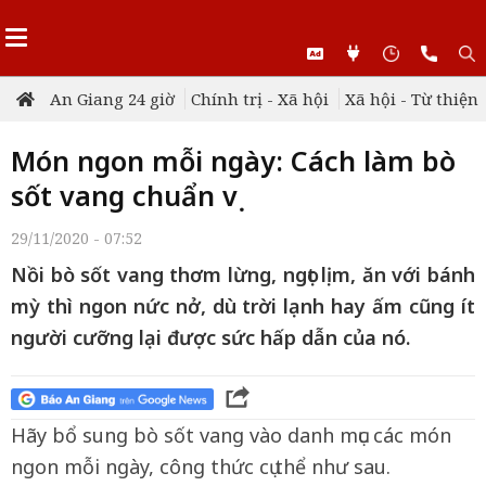
An Giang 24 giờ
Chính trị - Xã hội
Xã hội - Từ thiện
Món ngon mỗi ngày: Cách làm bò
sốt vang chuẩn vị
29/11/2020 - 07:52
Nồi bò sốt vang thơm lừng, ngọt lịm, ăn với bánh
mỳ thì ngon nức nở, dù trời lạnh hay ấm cũng ít
người cưỡng lại được sức hấp dẫn của nó.
Hãy bổ sung bò sốt vang vào danh mục các món
ngon mỗi ngày, công thức cụ thể như sau.