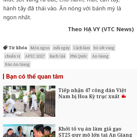
hành tây đã thái vào. Ăn nóng với bánh mỳ là
ngon nhất.
Theo HẠ VY (VTC News)
Từ khóa
Món ngon
mỗi ngày
Cách làm
bò sốt vang
chuẩn vị
APEC 2027
Rạch Giá
Phú Quốc
An Giang
Báo An Giang
Bạn có thể quan tâm
Tiếp nhận 47 công dân Việt
Nam bị Hoa Kỳ trục xuất
Khởi tố vụ án làm giả gạo
ST25 quy mô lớn tại An Giang