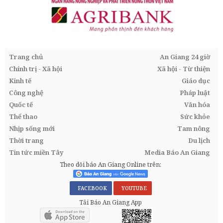
Trang chủ
An Giang 24 giờ
Chính trị - Xã hội
Xã hội - Từ thiện
Kinh tế
Giáo dục
Công nghệ
Pháp luật
Quốc tế
Văn hóa
Thể thao
Sức khỏe
Nhịp sống mới
Tam nông
Thời trang
Du lịch
Tin tức miền Tây
Media Báo An Giang
Theo dõi báo An Giang Online trên:
FACEBOOK
YOUTUBE
Tải Báo An Giang App