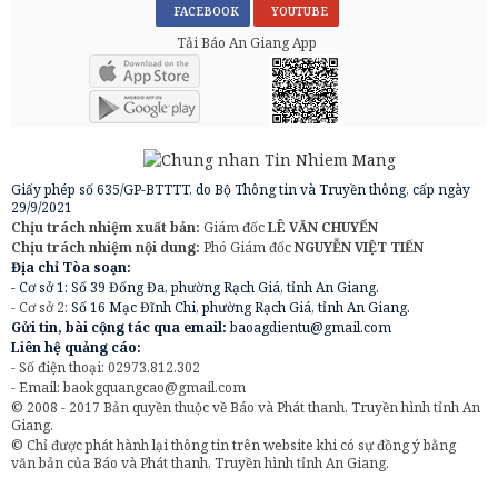
FACEBOOK
YOUTUBE
Tải Báo An Giang App
Giấy phép số 635/GP-BTTTT, do Bộ Thông tin và Truyền thông, cấp ngày
29/9/2021
Chịu trách nhiệm xuất bản:
Giám đốc
LÊ VĂN CHUYỂN
Chịu trách nhiệm nội dung:
Phó Giám đốc
NGUYỄN VIỆT TIẾN
Địa chỉ Tòa soạn:
- Cơ sở 1: Số 39 Đống Đa, phường Rạch Giá, tỉnh An Giang.
- Cơ sở 2:
Số 16 Mạc Đĩnh Chi, phường Rạch Giá, tỉnh An Giang.
Gửi tin, bài cộng tác qua email:
baoagdientu@gmail.com
Liên hệ quảng cáo:
- Số điện thoại: 02973.812.302
- Email:
baokgquangcao@gmail.com
© 2008 - 2017 Bản quyền thuộc về Báo và Phát thanh, Truyền hình tỉnh An
Giang.
© Chỉ được phát hành lại thông tin trên website khi có sự đồng ý bằng
văn bản của Báo và Phát thanh, Truyền hình tỉnh An Giang.