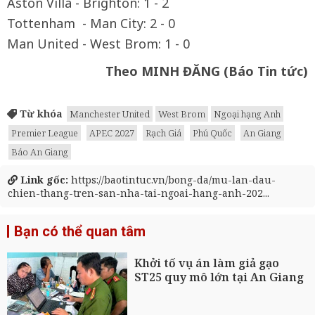
Aston Villa - Brighton: 1 - 2
Tottenham - Man City: 2 - 0
Man United - West Brom: 1 - 0
Theo MINH ĐĂNG (Báo Tin tức)
Từ khóa
Manchester United
West Brom
Ngoại hạng Anh
Premier League
APEC 2027
Rạch Giá
Phú Quốc
An Giang
Báo An Giang
Link gốc:
https://baotintuc.vn/bong-da/mu-lan-dau-
chien-thang-tren-san-nha-tai-ngoai-hang-anh-202...
Bạn có thể quan tâm
Khởi tố vụ án làm giả gạo
ST25 quy mô lớn tại An Giang