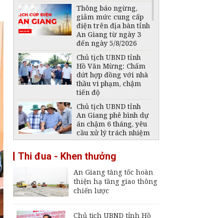
Thông báo ngừng,
giảm mức cung cấp
điện trên địa bàn tỉnh
An Giang từ ngày 3
đến ngày 5/8/2026
Chủ tịch UBND tỉnh
Hồ Văn Mừng: Chấm
dứt hợp đồng với nhà
thầu vi phạm, chậm
tiến độ
Chủ tịch UBND tỉnh
An Giang phê bình dự
án chậm 6 tháng, yêu
cầu xử lý trách nhiệm
Phát hiện 1 thi thể
Thi đua - Khen thưởng
trong vụ 2 ngư dân
mất tích trên biển
An Giang tăng tốc hoàn
Phú Quốc
thiện hạ tầng giao thông
An Giang được phân
chiến lược
loại là đơn vị hành
chính cấp tỉnh loại I
Chủ tịch UBND tỉnh Hồ