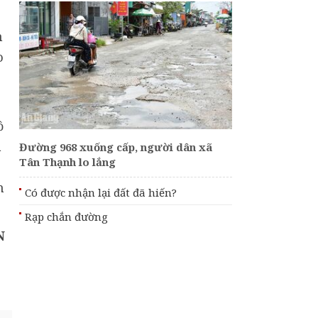
h
o
ồ
à
Đường 968 xuống cấp, người dân xã
Tân Thạnh lo lắng
n
Có được nhận lại đất đã hiến?
Rạp chắn đường
N