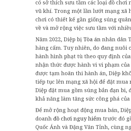
có sở thích sưu tầm các loại đồ chơ
vũ khí. Trong một lần lướt mạng xã h
chơi có thiết kế gần giống súng quân
về và mở rộng việc sưu tầm với nhiều
Năm 2022, Diệp bị
Tòa án
nhân dân TP
hàng cấm. Tuy nhiên, do đang nuôi 
hành hình phạt tù theo quy định của 
nhận thức được hành vi vi phạm của 
được tạm hoãn thi hành án, Diệp kh
tiếp tục lên mạng xã hội để đặt mua
Diệp đặt mua gồm súng bắn đạn bi, đ
khả năng làm tăng sức công phá của 
Để mở rộng hoạt động mua bán, Diệp
doanh
đồ chơi nguy hiểm
trước đó g
Quốc Ánh và Đặng Văn Tỉnh, cùng ng