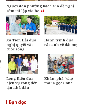
Người dân phường Rạch Giá đề nghị
sớm tái lập vỉa hè
Xã Tiên Hải đưa
Hành trình đưa
nghị quyết vào
các anh về đất mẹ
cuộc sống
m
ý
Long Kiến đưa
Khám phá “chợ
dịch vụ công đến
ma” Ngọc Chúc
tận nhà dân
Bạn đọc