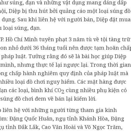
i như súng, đạn và những vật dụng mang dáng dấp
ội, Diệp bị thu hút bởi quảng cáo một loại súng đồ
 dụng. Sau khi liên hệ với người bán, Diệp đặt mua
 loại súng, đạn.
. Hồ Chí Minh tuyên phạt 3 năm tù về tội tàng trữ
con nhỏ dưới 36 tháng tuổi nên được tạm hoãn chấ
pháp luật. Tưởng rằng đó sẽ là bài học giúp Diệp
mình, nhưng thực tế lại ngược lại. Trong thời gian
ông chấp hành nghiêm quy định của pháp luật mà
 nhiều loại đồ chơi nguy hiểm. Các mặt hàng được
ạn các loại, bình khí CO
cùng nhiều phụ kiện có
2
súng đồ chơi đem về bán lại kiếm lời.
 liên hệ với những người từng tham gia kinh
ồm: Đặng Quốc Huân, ngụ tỉnh Khánh Hòa, Đặng
ụ tỉnh Đắk Lắk, Cao Văn Hoài và Võ Ngọc Trăm,