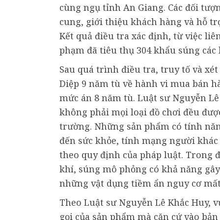
cùng ngụ tỉnh An Giang. Các đối tượn
cung, giới thiệu khách hàng và hỗ t
Kết quả điều tra xác định, từ việc l
phạm đã tiêu thụ 304 khẩu súng các lo
Sau quá trình điều tra, truy tố và xé
Diệp 9 năm tù về hành vi mua bán h
mức án 8 năm tù. Luật sư Nguyễn Lê 
không phải mọi loại đồ chơi đều đượ
trường. Những sản phẩm có tính nă
đến sức khỏe, tính mạng người khác 
theo quy định của pháp luật. Trong đ
khí, súng mô phỏng có khả năng gây 
những vật dụng tiềm ẩn nguy cơ mất
Theo Luật sư Nguyễn Lê Khắc Huy, vụ
gọi của sản phẩm mà căn cứ vào bản