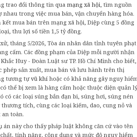
g trao đổi thông tin qua
mạng xã hội
, tìm nguồn
rợ nhau trong việc mua bán, vận chuyển hàng hóa.
iên kết mua bán trên mạng xã hội, Diệp cùng 5 đồng
ại, thu lợi số tiền 1,5 tỷ đồng.
t xử, tháng 5/2026, Tòa án nhân dân tỉnh tuyên phạt
àng cấm. Các đồng phạm của Diệp mỗi người nhận
Khắc Huy - Đoàn Luật sư TP. Hồ Chí Minh cho biết,
c phép sản xuất, mua bán và lưu hành trên thị
ng tương tự
vũ khí
hoặc có khả năng gây nguy hiể
có thể bị xem là hàng cấm hoặc thuộc diện quản l
ó có các loại súng bắn đạn bi, súng hơi, súng nén
thương tích, cùng các loại kiếm, dao, cung nỏ và
 an toàn.
 án này cho thấy pháp luật không căn cứ vào tên
 chất, tính năng, công dụng và mức độ nguy hiểm