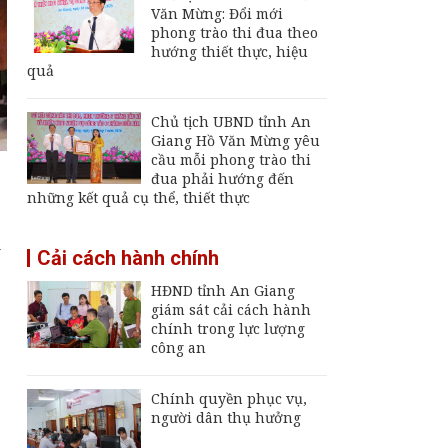
Văn Mừng: Đổi mới
Thông báo ngừng,
phong trào thi đua theo
giảm mức cung cấp
hướng thiết thực, hiệu
điện trên địa bàn tỉnh
quả
An Giang ngày 6 -
7/8/2026
Đại tá Nguyễn Việt
Chủ tịch UBND tỉnh An
Thắng nhận nhiệm vụ
Giang Hồ Văn Mừng yêu
Chính ủy Bộ Chỉ huy
cầu mỗi phong trào thi
Quân sự tỉnh An
đua phải hướng đến
Giang
những kết quả cụ thể, thiết thực
Khai mạc Ngày hội
Bánh dân gian Nam
i
Cải cách hành chính
Bộ - An Giang
HĐND tỉnh An Giang
giám sát cải cách hành
chính trong lực lượng
công an
Chính quyền phục vụ,
người dân thụ hưởng