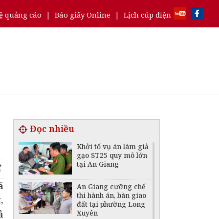
ệ quảng cáo
|
Báo giấy Online
|
Lịch cúp điện
Đọc nhiều
Khởi tố vụ án làm giả
gạo ST25 quy mô lớn
tại An Giang
ã
An Giang cưỡng chế
thi hành án, bàn giao
,
đất tại phường Long
Xuyên
ả