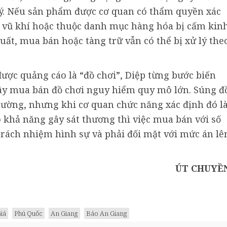
lý. Nếu sản phẩm được cơ quan có thẩm quyền xác
ự vũ khí hoặc thuộc danh mục hàng hóa bị cấm kin
ất, mua bán hoặc tàng trữ vẫn có thể bị xử lý the
ợc quảng cáo là “đồ chơi”, Diệp từng bước biến
ây mua bán đồ chơi nguy hiểm quy mô lớn. Súng đ
thường, nhưng khi cơ quan chức năng xác định đó l
khả năng gây sát thương thì việc mua bán với số
trách nhiệm hình sự và phải đối mặt với mức án lê
ÚT CHUYỀ
iá
Phú Quốc
An Giang
Báo An Giang