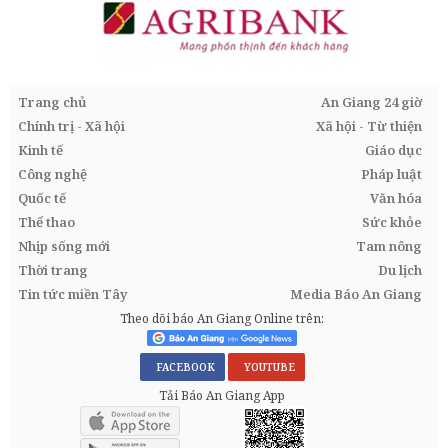
Trang chủ
An Giang 24 giờ
Chính trị - Xã hội
Xã hội - Từ thiện
Kinh tế
Giáo dục
Công nghệ
Pháp luật
Quốc tế
Văn hóa
Thể thao
Sức khỏe
Nhịp sống mới
Tam nông
Thời trang
Du lịch
Tin tức miền Tây
Media Báo An Giang
Theo dõi báo An Giang Online trên:
FACEBOOK
YOUTUBE
Tải Báo An Giang App