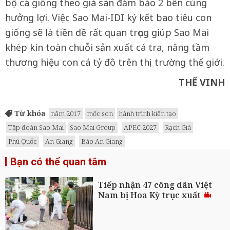
bộ cá giống theo giá sàn đảm bảo 2 bên cùng
hưởng lợi. Việc Sao Mai-IDI ký kết bao tiêu con
giống sẽ là tiền đề rất quan trọng giúp Sao Mai
khép kín toàn chuỗi sản xuất cá tra, nâng tầm
thương hiệu con cá tỷ đô trên thị trường thế giới.
THẾ VINH
Từ khóa
năm 2017
mốc son
hành trình kiến tạo
Tập đoàn Sao Mai
Sao Mai Group
APEC 2027
Rạch Giá
Phú Quốc
An Giang
Báo An Giang
Bạn có thể quan tâm
Tiếp nhận 47 công dân Việt
Nam bị Hoa Kỳ trục xuất