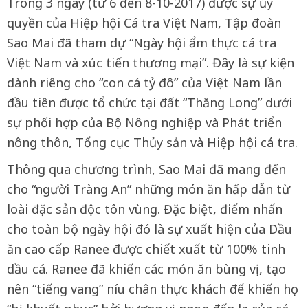
Trong 3 ngày (từ 6 đến 8-10-2017) được sự ủy
quyền của Hiệp hội Cá tra Việt Nam, Tập đoàn
Sao Mai đã tham dự “Ngày hội ẩm thực cá tra
Việt Nam và xúc tiến thương mại”. Đây là sự kiện
dành riêng cho “con cá tỷ đô” của Việt Nam lần
đầu tiên được tổ chức tại đất “Thăng Long” dưới
sự phối hợp của Bộ Nông nghiệp và Phát triển
nông thôn, Tổng cục Thủy sản và Hiệp hội cá tra.
Thông qua chương trình, Sao Mai đã mang đến
cho “người Tràng An” những món ăn hấp dẫn từ
loài đặc sản độc tôn vùng. Đặc biệt, điểm nhấn
cho toàn bộ ngày hội đó là sự xuất hiện của Dầu
ăn cao cấp Ranee được chiết xuất từ 100% tinh
dầu cá. Ranee đã khiến các món ăn bùng vị, tạo
nên “tiếng vang” níu chân thực khách để khiến họ