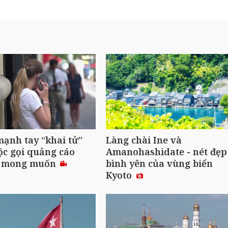
ạnh tay “khai tử”
Làng chài Ine và
ộc gọi quảng cáo
Amanohashidate - nét đẹp
 mong muốn
bình yên của vùng biển
Kyoto