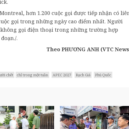
ck.
ontreal, hơn 1.200 cuộc gọi được tiếp nhận có liê
uộc gọi trong những ngày cao điểm nhất. Người
không gọi điện thoại trong những trường hợp
đoạn./.
Theo PHƯƠNG ANH (VTC News
ười chết
chỉ trong một tuần
APEC 2027
Rạch Giá
Phú Quốc