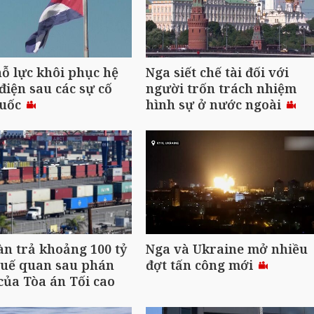
ỗ lực khôi phục hệ
Nga siết chế tài đối với
điện sau các sự cố
người trốn trách nhiệm
quốc
hình sự ở nước ngoài
n trả khoảng 100 tỷ
Nga và Ukraine mở nhiều
huế quan sau phán
đợt tấn công mới
của Tòa án Tối cao