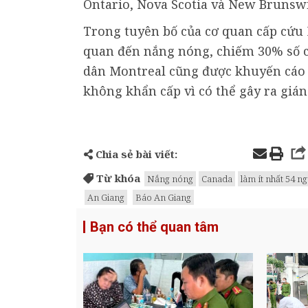
Ontario, Nova Scotia và New Brunswi
Trong tuyên bố của cơ quan cấp cứu M
quan đến nắng nóng, chiếm 30% số c
dân Montreal cũng được khuyến cáo 
không khẩn cấp vì có thể gây ra gián 
Chia sẻ bài viết:
Từ khóa
Nắng nóng
Canada
làm ít nhất 54 ng
An Giang
Báo An Giang
Bạn có thể quan tâm