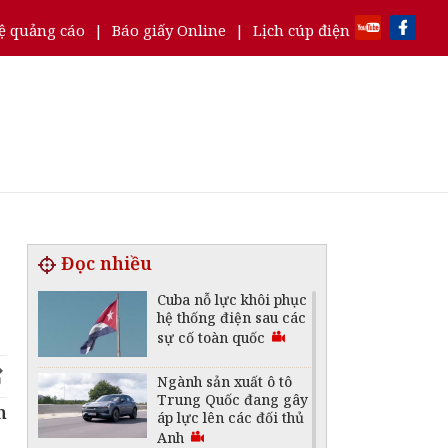
ệ quảng cáo
|
Báo giấy Online
|
Lịch cúp điện
Đọc nhiều
Cuba nỗ lực khôi phục
hệ thống điện sau các
sự cố toàn quốc
Ngành sản xuất ô tô
Trung Quốc đang gây
n
áp lực lên các đối thủ
Anh