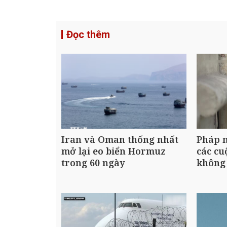
Đọc thêm
Iran và Oman thống nhất
Pháp m
mở lại eo biển Hormuz
các cu
trong 60 ngày
không