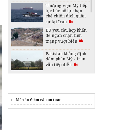
Thượng viện Mỹ tiếp
tục bác nỗ lực hạn
chế chiến dịch quân
sự tại Iran
EU yêu cầu họp khẩn
để ngăn chặn tình
trạng vượt biên
Pakistan khẳng định
đàm phán Mỹ - Iran
vẫn tiếp diễn
Hạn hán gây ảnh
hưởng lớn tại một loạt
nước châu Âu
Món ăn
Giảm cân an toàn