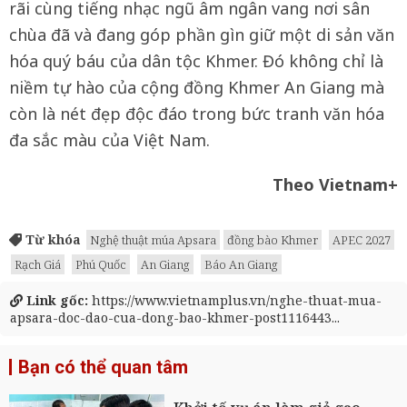
rãi cùng tiếng nhạc ngũ âm ngân vang nơi sân
chùa đã và đang góp phần gìn giữ một di sản văn
hóa quý báu của dân tộc Khmer. Đó không chỉ là
niềm tự hào của cộng đồng Khmer An Giang mà
còn là nét đẹp độc đáo trong bức tranh văn hóa
đa sắc màu của Việt Nam.
Theo Vietnam+
Từ khóa
Nghệ thuật múa Apsara
đồng bào Khmer
APEC 2027
Rạch Giá
Phú Quốc
An Giang
Báo An Giang
Link gốc:
https://www.vietnamplus.vn/nghe-thuat-mua-
apsara-doc-dao-cua-dong-bao-khmer-post1116443...
Bạn có thể quan tâm