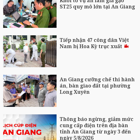
Khởi tố vụ án làm giả gạo
ST25 quy mô lớn tại An Giang
Tiếp nhận 47 công dân Việt
Nam bị Hoa Kỳ trục xuất
An Giang cưỡng chế thi hành
án, bàn giao đất tại phường
Long Xuyên
Thông báo ngừng, giảm mức
cung cấp điện trên địa bàn
tỉnh An Giang từ ngày 3 đến
ngày 5/8/2026