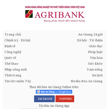
Trang chủ
An Giang 24 giờ
Chính trị - Xã hội
Xã hội - Từ thiện
Kinh tế
Giáo dục
Công nghệ
Pháp luật
Quốc tế
Văn hóa
Thể thao
Sức khỏe
Nhịp sống mới
Tam nông
Thời trang
Du lịch
Tin tức miền Tây
Media Báo An Giang
Theo dõi báo An Giang Online trên:
FACEBOOK
YOUTUBE
Tải Báo An Giang App