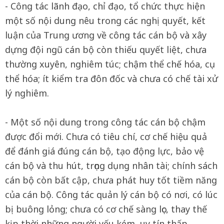
- Công tác lãnh đạo, chỉ đạo, tổ chức thực hiện
một số nội dung nêu trong các nghị quyết, kết
luận của Trung ương về công tác cán bộ và xây
dựng đội ngũ cán bộ còn thiếu quyết liệt, chưa
thường xuyên, nghiêm túc; chậm thể chế hóa, cụ
thể hóa; ít kiểm tra đôn đốc và chưa có chế tài xử
lý nghiêm.
- Một số nội dung trong công tác cán bộ chậm
được đổi mới. Chưa có tiêu chí, cơ chế hiệu quả
để đánh giá đúng cán bộ, tạo động lực, bảo vệ
cán bộ và thu hút, trọng dụng nhân tài; chính sách
cán bộ còn bất cập, chưa phát huy tốt tiềm năng
của cán bộ. Công tác quản lý cán bộ có nơi, có lúc
bị buông lỏng; chưa có cơ chế sàng lọc, thay thế
kịp thời những người yếu kém, uy tín thấp,