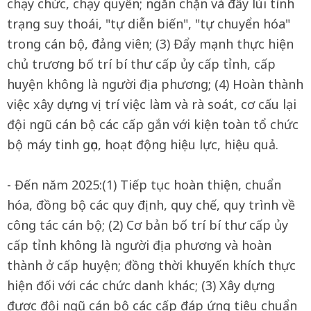
chạy chức, chạy quyền; ngăn chặn và đẩy lùi tình
trạng suy thoái, "tự diễn biến", "tự chuyển hóa"
trong cán bộ, đảng viên; (3) Đẩy mạnh thực hiện
chủ trương bố trí bí thư cấp ủy cấp tỉnh, cấp
huyện không là người địa phương; (4) Hoàn thành
việc xây dựng vị trí việc làm và rà soát, cơ cấu lại
đội ngũ cán bộ các cấp gắn với kiện toàn tổ chức
bộ máy tinh gọn, hoạt động hiệu lực, hiệu quả.
- Đến năm 2025:(1) Tiếp tục hoàn thiện, chuẩn
hóa, đồng bộ các quy định, quy chế, quy trình về
công tác cán bộ; (2) Cơ bản bố trí bí thư cấp ủy
cấp tỉnh không là người địa phương và hoàn
thành ở cấp huyện; đồng thời khuyến khích thực
hiện đối với các chức danh khác; (3) Xây dựng
được đội ngũ cán bộ các cấp đáp ứng tiêu chuẩn