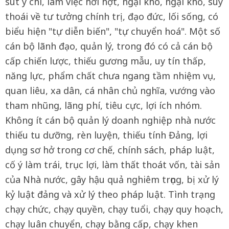
sút ý chí, làm việc hời hợt, ngại khó, ngại khổ, suy
thoái về tư tưởng chính trị, đạo đức, lối sống, có
biểu hiện "tự diễn biến", "tự chuyển hoá". Một số
cán bộ lãnh đạo, quản lý, trong đó có cả cán bộ
cấp chiến lược, thiếu gương mẫu, uy tín thấp,
năng lực, phẩm chất chưa ngang tầm nhiệm vụ,
quan liêu, xa dân, cá nhân chủ nghĩa, vướng vào
tham nhũng, lãng phí, tiêu cực, lợi ích nhóm.
Không ít cán bộ quản lý doanh nghiệp nhà nước
thiếu tu dưỡng, rèn luyện, thiếu tính Đảng, lợi
dụng sơ hở trong cơ chế, chính sách, pháp luật,
cố ý làm trái, trục lợi, làm thất thoát vốn, tài sản
của Nhà nước, gây hậu quả nghiêm trọng, bị xử lý
kỷ luật đảng và xử lý theo pháp luật. Tình trạng
chạy chức, chạy quyền, chạy tuổi, chạy quy hoạch,
chạy luân chuyển, chạy bằng cấp, chạy khen