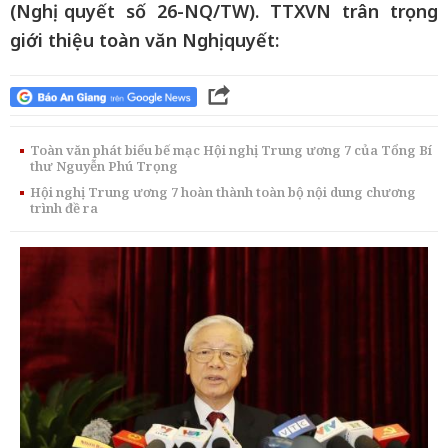
(Nghị quyết số 26-NQ/TW). TTXVN trân trọng
giới thiệu toàn văn Nghị quyết:
Toàn văn phát biểu bế mạc Hội nghị Trung ương 7 của Tổng Bí
thư Nguyễn Phú Trọng
Hội nghị Trung ương 7 hoàn thành toàn bộ nội dung chương
trình đề ra