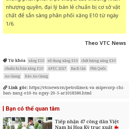
nhượng quyền, đại lý bán lẻ chuẩn bị cơ sở vật
chất để sẵn sàng phân phối xăng E10 từ ngày
1/6.
Theo VTC News
Từ khóa
xăng E10
sử dụng xăng E10
chất lượng xăng E10
chuẩn bị bán xăng E10
APEC 2027
Rạch Giá
Phú Quốc
An Giang
Báo An Giang
Link gốc:
https://vtcnews.vn/petrolimex-va-mipecorp-chi-
ban-xang-e10-tu-ngay-20-5-ar1018386.html
Bạn có thể quan tâm
Tiếp nhận 47 công dân Việt
Nam bị Hoa Kỳ trục xuất