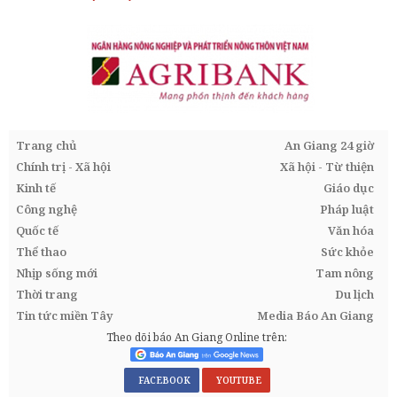
Trang chủ
An Giang 24 giờ
Chính trị - Xã hội
Xã hội - Từ thiện
Kinh tế
Giáo dục
Công nghệ
Pháp luật
Quốc tế
Văn hóa
Thể thao
Sức khỏe
Nhịp sống mới
Tam nông
Thời trang
Du lịch
Tin tức miền Tây
Media Báo An Giang
Theo dõi báo An Giang Online trên:
FACEBOOK
YOUTUBE