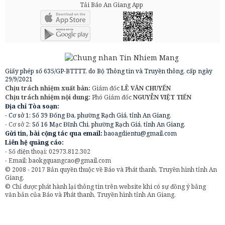
Tải Báo An Giang App
Giấy phép số 635/GP-BTTTT, do Bộ Thông tin và Truyền thông, cấp ngày
29/9/2021
Chịu trách nhiệm xuất bản:
Giám đốc
LÊ VĂN CHUYỂN
Chịu trách nhiệm nội dung:
Phó Giám đốc
NGUYỄN VIỆT TIẾN
Địa chỉ Tòa soạn:
- Cơ sở 1: Số 39 Đống Đa, phường Rạch Giá, tỉnh An Giang.
- Cơ sở 2:
Số 16 Mạc Đĩnh Chi, phường Rạch Giá, tỉnh An Giang.
Gửi tin, bài cộng tác qua email:
baoagdientu@gmail.com
Liên hệ quảng cáo:
- Số điện thoại: 02973.812.302
- Email:
baokgquangcao@gmail.com
© 2008 - 2017 Bản quyền thuộc về Báo và Phát thanh, Truyền hình tỉnh An
Giang.
© Chỉ được phát hành lại thông tin trên website khi có sự đồng ý bằng
văn bản của Báo và Phát thanh, Truyền hình tỉnh An Giang.