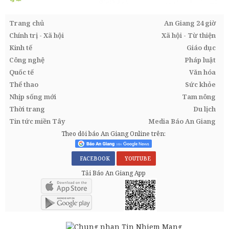
Trang chủ
An Giang 24 giờ
Chính trị - Xã hội
Xã hội - Từ thiện
Kinh tế
Giáo dục
Công nghệ
Pháp luật
Quốc tế
Văn hóa
Thể thao
Sức khỏe
Nhịp sống mới
Tam nông
Thời trang
Du lịch
Tin tức miền Tây
Media Báo An Giang
Theo dõi báo An Giang Online trên:
FACEBOOK
YOUTUBE
Tải Báo An Giang App