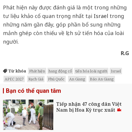
Phát hiện này được đánh giá là một trong những
tư liệu khảo cổ quan trọng nhất tại
Israel
trong
những năm gần đây, góp phần bổ sung những
mảnh ghép còn thiếu về lịch sử tiến hóa của loài
người.
R.G
Từ khóa
Phát hiện
hang động cổ
tiến hóa loài người
Israel
APEC 2027
Rạch Giá
Phú Quốc
An Giang
Báo An Giang
Bạn có thể quan tâm
Tiếp nhận 47 công dân Việt
Nam bị Hoa Kỳ trục xuất