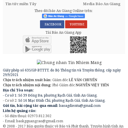
Tin tức miền Tây
Media Báo An Giang
Theo dõi báo An Giang Online trên:
FACEBOOK
YOUTUBE
Tải Báo An Giang App
Giấy phép số 635/GP-BTTTT, do Bộ Thông tin và Truyền thông, cấp ngày
29/9/2021
Chịu trách nhiệm xuất bản:
Giám đốc
LÊ VĂN CHUYỂN
Chịu trách nhiệm nội dung:
Phó Giám đốc
NGUYỄN VIỆT TIẾN
Địa chỉ Tòa soạn:
- Cơ sở 1: Số 39 Đống Đa, phường Rạch Giá, tỉnh An Giang.
- Cơ sở 2:
Số 16 Mạc Đĩnh Chi, phường Rạch Giá, tỉnh An Giang.
Gửi tin, bài cộng tác qua email:
baoagdientu@gmail.com
Liên hệ quảng cáo:
- Số điện thoại: 02973.812.302
- Email:
baokgquangcao@gmail.com
© 2008 - 2017 Bản quyền thuộc về Báo và Phát thanh, Truyền hình tỉnh An