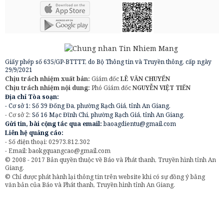
Giấy phép số 635/GP-BTTTT, do Bộ Thông tin và Truyền thông, cấp ngày
29/9/2021
Chịu trách nhiệm xuất bản:
Giám đốc
LÊ VĂN CHUYỂN
Chịu trách nhiệm nội dung:
Phó Giám đốc
NGUYỄN VIỆT TIẾN
Địa chỉ Tòa soạn:
- Cơ sở 1: Số 39 Đống Đa, phường Rạch Giá, tỉnh An Giang.
- Cơ sở 2:
Số 16 Mạc Đĩnh Chi, phường Rạch Giá, tỉnh An Giang.
Gửi tin, bài cộng tác qua email:
baoagdientu@gmail.com
Liên hệ quảng cáo:
- Số điện thoại: 02973.812.302
- Email:
baokgquangcao@gmail.com
© 2008 - 2017 Bản quyền thuộc về Báo và Phát thanh, Truyền hình tỉnh An
Giang.
© Chỉ được phát hành lại thông tin trên website khi có sự đồng ý bằng
văn bản của Báo và Phát thanh, Truyền hình tỉnh An Giang.