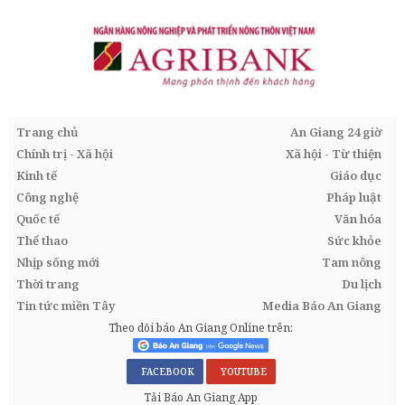
Trang chủ
An Giang 24 giờ
Chính trị - Xã hội
Xã hội - Từ thiện
Kinh tế
Giáo dục
Công nghệ
Pháp luật
Quốc tế
Văn hóa
Thể thao
Sức khỏe
Nhịp sống mới
Tam nông
Thời trang
Du lịch
Tin tức miền Tây
Media Báo An Giang
Theo dõi báo An Giang Online trên:
FACEBOOK
YOUTUBE
Tải Báo An Giang App