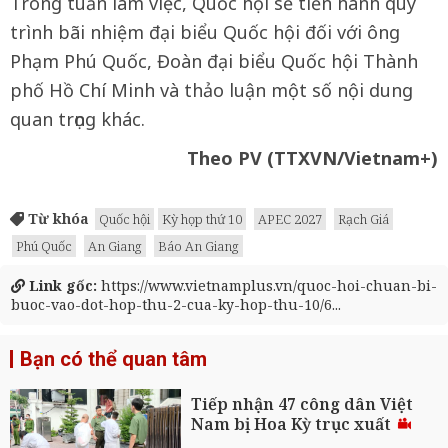
Trong tuần làm việc, Quốc hội sẽ tiến hành quy
trình bãi nhiệm đại biểu Quốc hội đối với ông
Phạm Phú Quốc, Đoàn đại biểu Quốc hội Thành
phố Hồ Chí Minh và thảo luận một số nội dung
quan trọng khác.
Theo PV (TTXVN/Vietnam+)
Từ khóa
Quốc hội
Kỳ họp thứ 10
APEC 2027
Rạch Giá
Phú Quốc
An Giang
Báo An Giang
Link gốc:
https://www.vietnamplus.vn/quoc-hoi-chuan-bi-
buoc-vao-dot-hop-thu-2-cua-ky-hop-thu-10/6...
Bạn có thể quan tâm
Tiếp nhận 47 công dân Việt
Nam bị Hoa Kỳ trục xuất