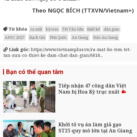
Theo NGỌC BÍCH (TTXVN/Vietnam+)
Từ khóa
ra mắt
bộ tem
Tết Tân Sửu
thiết kế
dân gian
APEC 2027
Rạch Giá
Phú Quốc
An Giang
Báo An Giang
Link gốc:
https://www.vietnamplus.vn/ra-mat-bo-tem-tet-
tan-suu-co-thiet-ke-dam-chat-dan-gian/6818...
Bạn có thể quan tâm
Tiếp nhận 47 công dân Việt
Nam bị Hoa Kỳ trục xuất
Khởi tố vụ án làm giả gạo
ST25 quy mô lớn tại An Giang