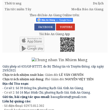
Thời trang
Du lịch
Tin tức miền Tây
Media Báo An Giang
Theo dõi báo An Giang Online trên:
FACEBOOK
YOUTUBE
Tải Báo An Giang App
Giấy phép số 635/GP-BTTTT, do Bộ Thông tin và Truyền thông, cấp ngày
29/9/2021
Chịu trách nhiệm xuất bản:
Giám đốc
LÊ VĂN CHUYỂN
Chịu trách nhiệm nội dung:
Phó Giám đốc
NGUYỄN VIỆT TIẾN
Địa chỉ Tòa soạn:
- Cơ sở 1: Số 39 Đống Đa, phường Rạch Giá, tỉnh An Giang.
- Cơ sở 2:
Số 16 Mạc Đĩnh Chi, phường Rạch Giá, tỉnh An Giang.
Gửi tin, bài cộng tác qua email:
baoagdientu@gmail.com
Liên hệ quảng cáo:
- Số điện thoại: 02973.812.302