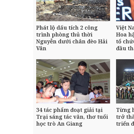
Phát lộ dấu tích 2 công
Việt N
trình phòng thủ thời
Hoa hậ
Nguyễn dưới chân đèo Hải
tổ chứ
Vân
đầu th
34 tác phẩm đoạt giải tại
Từng 
Trại sáng tác văn, thơ tuổi
trở th
học trò An Giang
triển 