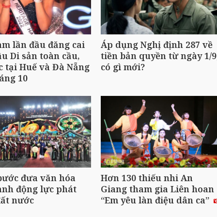
am lần đầu đăng cai
Áp dụng Nghị định 287 về
u Di sản toàn cầu,
tiền bản quyền từ ngày 1/9
c tại Huế và Đà Nẵng
có gì mới?
áng 10
bước đưa văn hóa
Hơn 130 thiếu nhi An
ành động lực phát
Giang tham gia Liên hoan
đất nước
“Em yêu làn điệu dân ca”