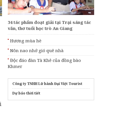
Lần đầu Hội An tổ
chức Lễ hội đèn lồng
quốc tế
34 tác phẩm đoạt giải tại Trại sáng tác
Tháp Nhạn Đắk Lắk -
văn, thơ tuổi học trò An Giang
Tháp cổ cất giữ nền
văn hóa Chăm đặc sắc
Hương mùa hè
Phát lộ dấu tích 2
Nôn nao nhớ gió quê nhà
công trình phòng thủ
thời Nguyễn dưới
Độc đáo đàn Tà Khê của đồng bào
chân đèo Hải Vân
Khmer
Công ty TNHH Lữ hành Đại Việt Tourist
Dự báo thời tiết
i