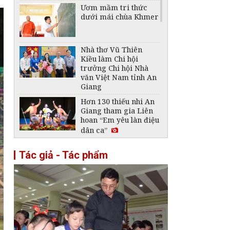
Ươm mầm tri thức
dưới mái chùa Khmer
Nhà thơ Vũ Thiên
Kiều làm Chi hội
trưởng Chi hội Nhà
văn Việt Nam tỉnh An
Giang
Hơn 130 thiếu nhi An
Giang tham gia Liên
hoan “Em yêu làn điệu
dân ca”
Cuộc thi ảnh Nghệ
Tác giả - Tác phẩm
thuật Quốc tế trao 107
giải thưởng, không
nhận ảnh AI
34 tác phẩm đoạt giải
tại Trại sáng tác văn,
thơ tuổi học trò An
Giang