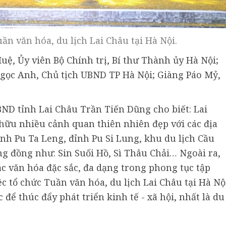
ần văn hóa, du lịch Lai Châu tại Hà Nội.
uệ, Ủy viên Bộ Chính trị, Bí thư Thành ủy Hà Nội;
Ngọc Anh, Chủ tịch UBND TP Hà Nội; Giàng Páo Mỷ,
UBND tỉnh Lai Châu Trần Tiến Dũng cho biết: Lai
 hữu nhiều cảnh quan thiên nhiên đẹp với các địa
nh Pu Ta Leng, đỉnh Pu Si Lung, khu du lịch Cầu
ng đồng như: Sin Suối Hồ, Sì Thâu Chải… Ngoài ra,
ắc văn hóa đặc sắc, đa dạng trong phong tục tập
ệc tổ chức Tuần văn hóa, du lịch Lai Châu tại Hà Nộ
ể thúc đẩy phát triển kinh tế - xã hội, nhất là du