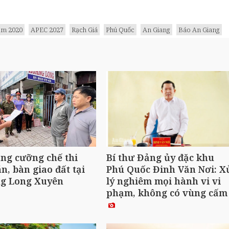
ăm 2020
APEC 2027
Rạch Giá
Phú Quốc
An Giang
Báo An Giang
ng cưỡng chế thi
Bí thư Đảng ủy đặc khu
n, bàn giao đất tại
Phú Quốc Đinh Văn Nơi: X
g Long Xuyên
lý nghiêm mọi hành vi vi
phạm, không có vùng cấ