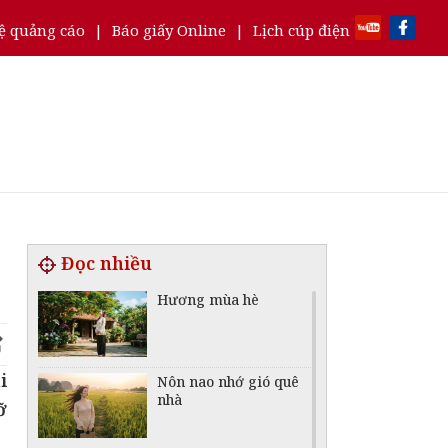
ệ quảng cáo
|
Báo giấy Online
|
Lịch cúp điện
Đọc nhiều
Hương mùa hè
i
Nôn nao nhớ gió quê
nhà
ỡ