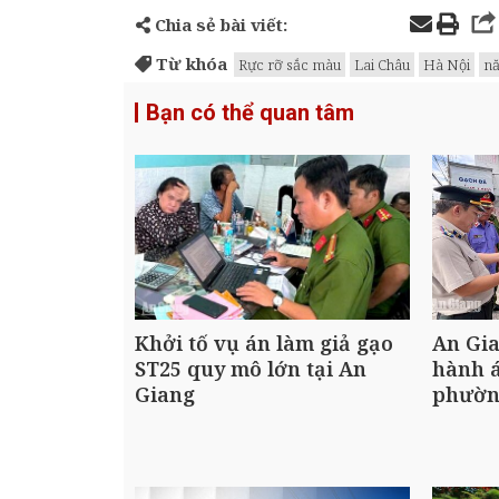
Chia sẻ bài viết:
Từ khóa
Rực rỡ sắc màu
Lai Châu
Hà Nội
n
Bạn có thể quan tâm
Khởi tố vụ án làm giả gạo
An Gia
ST25 quy mô lớn tại An
hành á
Giang
phườn