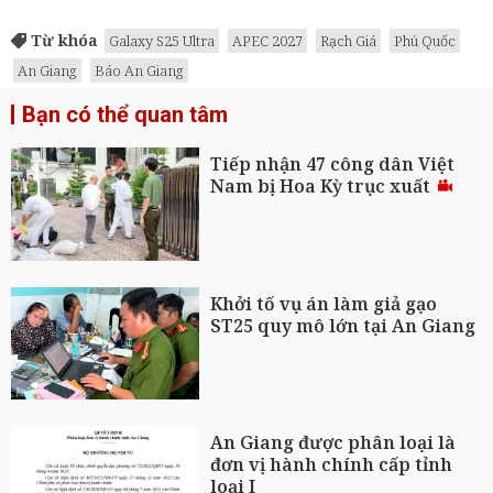
Từ khóa
Galaxy S25 Ultra
APEC 2027
Rạch Giá
Phú Quốc
An Giang
Báo An Giang
Bạn có thể quan tâm
Tiếp nhận 47 công dân Việt
Nam bị Hoa Kỳ trục xuất
Khởi tố vụ án làm giả gạo
ST25 quy mô lớn tại An Giang
An Giang được phân loại là
đơn vị hành chính cấp tỉnh
loại I