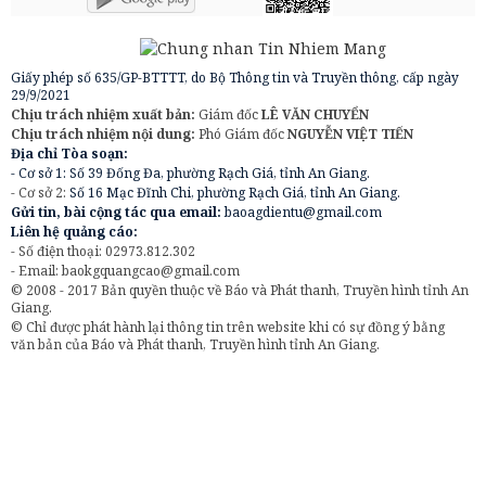
Giấy phép số 635/GP-BTTTT, do Bộ Thông tin và Truyền thông, cấp ngày
29/9/2021
Chịu trách nhiệm xuất bản:
Giám đốc
LÊ VĂN CHUYỂN
Chịu trách nhiệm nội dung:
Phó Giám đốc
NGUYỄN VIỆT TIẾN
Địa chỉ Tòa soạn:
- Cơ sở 1: Số 39 Đống Đa, phường Rạch Giá, tỉnh An Giang.
- Cơ sở 2:
Số 16 Mạc Đĩnh Chi, phường Rạch Giá, tỉnh An Giang.
Gửi tin, bài cộng tác qua email:
baoagdientu@gmail.com
Liên hệ quảng cáo:
- Số điện thoại: 02973.812.302
- Email:
baokgquangcao@gmail.com
© 2008 - 2017 Bản quyền thuộc về Báo và Phát thanh, Truyền hình tỉnh An
Giang.
© Chỉ được phát hành lại thông tin trên website khi có sự đồng ý bằng
văn bản của Báo và Phát thanh, Truyền hình tỉnh An Giang.