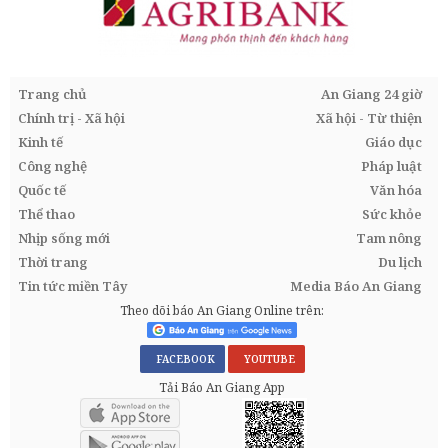
Trang chủ
An Giang 24 giờ
Chính trị - Xã hội
Xã hội - Từ thiện
Kinh tế
Giáo dục
Công nghệ
Pháp luật
Quốc tế
Văn hóa
Thể thao
Sức khỏe
Nhịp sống mới
Tam nông
Thời trang
Du lịch
Tin tức miền Tây
Media Báo An Giang
Theo dõi báo An Giang Online trên:
FACEBOOK
YOUTUBE
Tải Báo An Giang App