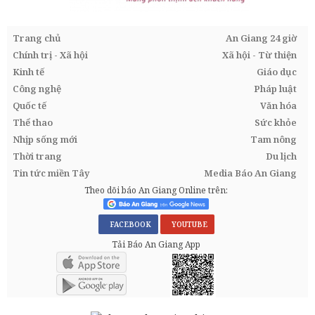
Trang chủ
An Giang 24 giờ
Chính trị - Xã hội
Xã hội - Từ thiện
Kinh tế
Giáo dục
Công nghệ
Pháp luật
Quốc tế
Văn hóa
Thể thao
Sức khỏe
Nhịp sống mới
Tam nông
Thời trang
Du lịch
Tin tức miền Tây
Media Báo An Giang
Theo dõi báo An Giang Online trên:
FACEBOOK
YOUTUBE
Tải Báo An Giang App