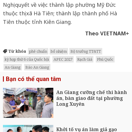
Nghị quyết về việc thành lập phường Mỹ Đức
thuộc thị xã Hà Tiên; thành lập thành phố Hà
Tiên thuộc tỉnh Kiên Giang.
Theo VIETNAM+
Từ khóa
phê chuẩn
bổ nhiệm
Bộ trưởng TT&TT
kỳ họp thứ 6 của Quốc hội
APEC 2027
Rạch Giá
Phú Quốc
An Giang
Báo An Giang
Bạn có thể quan tâm
An Giang cưỡng chế thi hành
án, bàn giao đất tại phường
Long Xuyên
Khởi tố vụ án làm giả gạo