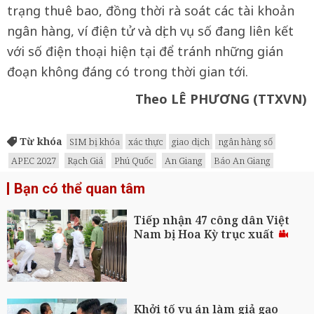
trạng thuê bao, đồng thời rà soát các tài khoản
ngân hàng, ví điện tử và dịch vụ số đang liên kết
với số điện thoại hiện tại để tránh những gián
đoạn không đáng có trong thời gian tới.
Theo LÊ PHƯƠNG (TTXVN)
Từ khóa
SIM bị khóa
xác thực
giao dịch
ngân hàng số
APEC 2027
Rạch Giá
Phú Quốc
An Giang
Báo An Giang
Bạn có thể quan tâm
Tiếp nhận 47 công dân Việt
Nam bị Hoa Kỳ trục xuất
Khởi tố vụ án làm giả gạo