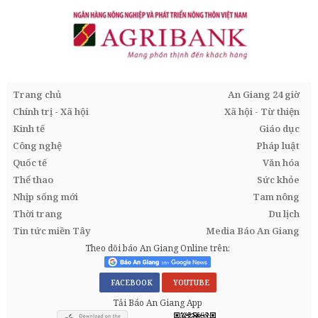
Trang chủ
An Giang 24 giờ
Chính trị - Xã hội
Xã hội - Từ thiện
Kinh tế
Giáo dục
Công nghệ
Pháp luật
Quốc tế
Văn hóa
Thể thao
Sức khỏe
Nhịp sống mới
Tam nông
Thời trang
Du lịch
Tin tức miền Tây
Media Báo An Giang
Theo dõi báo An Giang Online trên:
FACEBOOK
YOUTUBE
Tải Báo An Giang App