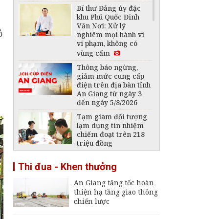
Bí thư Đảng ủy đặc
khu Phú Quốc Đinh
Văn Nơi: Xử lý
ỏ
nghiêm mọi hành vi
vi phạm, không có
vùng cấm
Thông báo ngừng,
giảm mức cung cấp
điện trên địa bàn tỉnh
An Giang từ ngày 3
đến ngày 5/8/2026
Tạm giam đối tượng
lạm dụng tín nhiệm
chiếm đoạt trên 218
triệu đồng
Chủ tịch UBND tỉnh
Thi đua - Khen thưởng
Hồ Văn Mừng: Chấm
dứt hợp đồng với nhà
An Giang tăng tốc hoàn
thầu vi phạm, chậm
thiện hạ tầng giao thông
tiến độ
chiến lược
Chủ tịch UBND tỉnh
An Giang phê bình dự