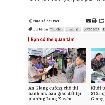
Chia sẻ bài viết:
Từ khóa
Tân Châu
thanh niên
APEC 2027
R
Bạn có thể quan tâm
An Giang cưỡng chế thi
Khởi t
hành án, bàn giao đất tại
ST25 q
phường Long Xuyên
Giang