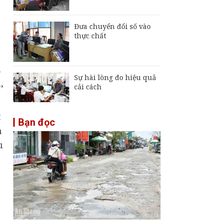
Đưa chuyển đổi số vào
thực chất
n
Sự hài lòng đo hiệu quả
,
cải cách
t
Bạn đọc
n
u
t