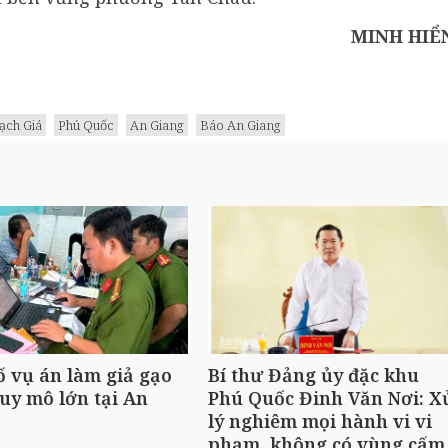
MINH HIỂ
ạch Giá
Phú Quốc
An Giang
Báo An Giang
ố vụ án làm giả gạo
Bí thư Đảng ủy đặc khu
uy mô lớn tại An
Phú Quốc Đinh Văn Nơi: X
lý nghiêm mọi hành vi vi
phạm, không có vùng cấ