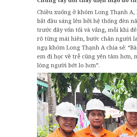
Chung tay đổi thay diện mạo đô th
Chiều xuống ở khóm Long Thạnh A, kh
bắt đầu sáng lên bởi hệ thống đèn n
trước đây vốn tối và vắng, mỗi khi đ
rõ từng mái hiên, bước chân người l
ngụ khóm Long Thạnh A chia sẻ: “Bà
em đi học về trễ cũng yên tâm hơn, n
lòng người bớt lo hơn”.