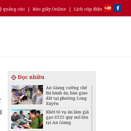
ệ quảng cáo
|
Báo giấy Online
|
Lịch cúp điện
Đọc nhiều
An Giang cưỡng chế
thi hành án, bàn giao
đất tại phường Long
Xuyên
g
Khởi tố vụ án làm giả
gạo ST25 quy mô lớn
tại An Giang