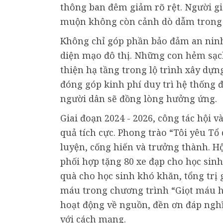
thông ban đêm giảm rõ rệt. Người già
muộn không còn cảnh dò dẫm trong 
Không chỉ góp phần bảo đảm an ninh,
diện mạo đô thị. Những con hẻm sạc
thiện hạ tầng trong lộ trình xây dự
đóng góp kinh phí duy trì hệ thống 
người dân sẽ đồng lòng hưởng ứng.
Giai đoạn 2024 - 2026, công tác hội 
quả tích cực. Phong trào “Tôi yêu Tổ
luyện, cống hiến và trưởng thành. H
phối hợp tặng 80 xe đạp cho học sinh
quà cho học sinh khó khăn, tổng trị 
máu trong chương trình “Giọt máu h
hoạt động về nguồn, đền ơn đáp nghĩ
với cách mạng.