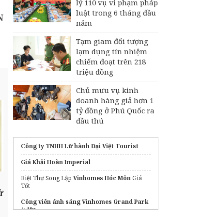
lý 110 vụ vi phạm pháp
luật trong 6 tháng đầu
N
năm
Tạm giam đối tượng
lạm dụng tín nhiệm
chiếm đoạt trên 218
triệu đồng
Chủ mưu vụ kinh
doanh hàng giả hơn 1
tỷ đồng ở Phú Quốc ra
đầu thú
Công ty TNHH Lữ hành Đại Việt Tourist
Giá Khải Hoàn Imperial
Biệt Thự Song Lập
Vinhomes Hóc Môn
Giá
Tốt
ử
Công viên ánh sáng Vinhomes Grand Park
ở đâu
m