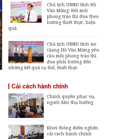
án chậm 6 tháng, yêu
Chủ tịch UBND tỉnh Hồ
cầu xử lý trách nhiệm
Văn Mừng: Đổi mới
phong trào thi đua theo
An Giang phát động
hướng thiết thực, hiệu
chiến dịch khám sức
quả
khỏe miễn phí cho
toàn dân
Chủ tịch UBND tỉnh An
Phát hiện 1 thi thể
trong vụ 2 ngư dân
Giang Hồ Văn Mừng yêu
mất tích trên biển
cầu mỗi phong trào thi
Phú Quốc
đua phải hướng đến
những kết quả cụ thể, thiết thực
Phó Bí thư Tỉnh ủy An
Giang Trần Thị
Thanh Hương chỉ đạo
Cải cách hành chính
tháo gỡ vướng mắc
dự án cầu Kênh 3
Chính quyền phục vụ,
người dân thụ hưởng
Khơi thông điểm nghẽn
cải cách hành chính