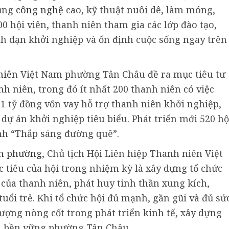
dụng
công nghệ
cao, kỹ thuật nuôi dê, làm móng,
0 hội viên, thanh niên tham gia các lớp đào tạo,
h dạn khởi nghiệp và ổn định cuộc sống ngay trên
niên
Việt Nam phường Tân Châu đề ra mục tiêu tư
h niên, trong đó ít nhất 200 thanh niên có việc
1 tỷ đồng vốn vay hỗ trợ thanh niên khởi nghiệp,
t dự án khởi nghiệp tiêu biểu. Phát triển mới 520 hộ
ình “Thắp sáng đường quê”.
àn phường
, Chủ tịch Hội Liên hiệp Thanh niên Việt
tiêu của hội trong nhiệm kỳ là xây dựng tổ chức
 của thanh niên, phát huy tinh thần xung kích,
tuổi trẻ. Khi tổ chức hội đủ mạnh, gần gũi và đủ sứ
 lượng nòng cốt trong phát triển kinh tế, xây dựng
ển bền vững phường Tân Châu.