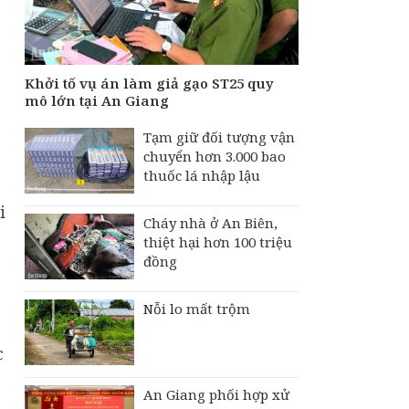
Khởi tố vụ án làm giả gạo ST25 quy
mô lớn tại An Giang
Tạm giữ đối tượng vận
chuyển hơn 3.000 bao
thuốc lá nhập lậu
i
Cháy nhà ở An Biên,
thiệt hại hơn 100 triệu
đồng
Nỗi lo mất trộm
c
An Giang phối hợp xử