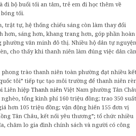
 đi bộ buổi tối an tâm, trẻ em đi học thêm về
bóng tối.
 trật tự, hệ thống chiếu sáng còn làm thay đổi
h hơn, sáng hơn, khang trang hơn, góp phần hoàn
ng phường văn minh đô thị. Nhiều hộ dân tự nguyệ
đèn, cho thấy khi thanh niên làm đúng việc dân cần
và phong trào thanh niên toàn phường đạt nhiều kế
 quốc tôi” tiếp tục tạo môi trường để thanh niên rè
ội Liên hiệp
Thanh niên
Việt Nam phường Tân Châ
 nghèo, tổng kinh phí 160 triệu đồng; trao 350 suấ
giá hơn 105 triệu đồng; vận động hiến 155 đơn vị
ồng Tân Châu, kết nối yêu thương”; tổ chức nhiều
a, chăm lo gia đình chính sách và người có công