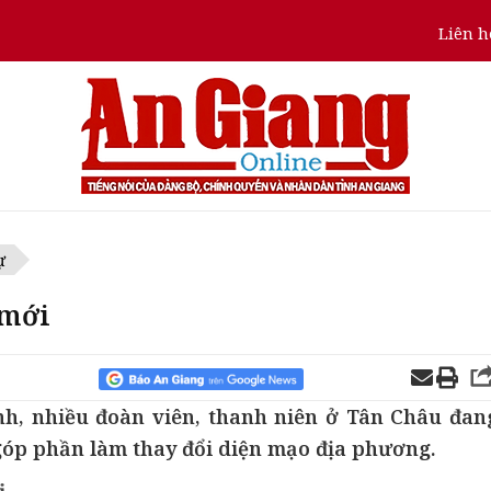
Liên h
ự
 mới
nh, nhiều đoàn viên, thanh niên ở Tân Châu đan
góp phần làm thay đổi diện mạo địa phương.