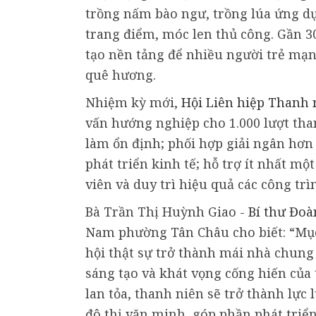
trồng nấm bào ngư, trồng lúa ứng 
trang điểm, móc len thủ công. Gần 30
tạo nền tảng để nhiều người trẻ mạn
quê hương.
Nhiệm kỳ mới,
Hội Liên hiệp Thanh 
vấn hướng nghiệp cho 1.000 lượt than
làm ổn định; phối hợp giải ngân hơn 
phát triển kinh tế; hỗ trợ ít nhất mộ
viên và duy trì hiệu quả các công tr
Bà Trần Thị Huỳnh Giao -
Bí thư Đo
Nam phường Tân Châu cho biết: “Mục 
hội thật sự trở thành mái nhà chung
sáng tạo và khát vọng cống hiến của 
lan tỏa, thanh niên sẽ trở thành lực
đô thị văn minh, góp phần phát tri