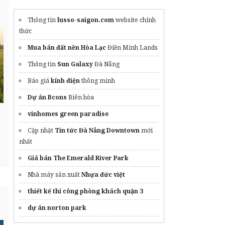
Bluewood bán
ghế giám đốc
giá tốt
Thông tin
lusso-saigon.com
website chính
Mặt bằng Hồng Hạc City Phú Mỹ Hưng
thức
xây nhà trọn gói
chuyên nghiệp
Mua bán đất nền Hòa Lạc
Điền Minh Lands
Chính sách bán hàng Pearl Rivera Mê Linh
Thông tin
Sun Galaxy
Đà Nẵng
masterisehomescaoxala.com.vn
Báo giá
kính điện
thông minh
Địa chỉ
Sửa lò nướng Bosch
Chất lượng
Dự án Bcons
Biên hòa
vinhomes green paradise
Cập nhật
Tin tức Đà Nẵng Downtown
mới
nhất
Giá bán The Emerald River Park
Nhà máy sản xuất
Nhựa đức việt
thiết kế thi công phòng khách quận 3
dự án norton park