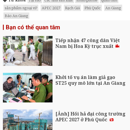
Tại sao
các nhà sản xuất
smartphone
quan tâm
sản phẩm ngoại vi?
APEC 2027
Rạch Giá
Phú Quốc
An Giang
Báo An Giang
Bạn có thể quan tâm
Tiếp nhận 47 công dân Việt
Nam bị Hoa Kỳ trục xuất
Khởi tố vụ án làm giả gạo
ST25 quy mô lớn tại An Giang
[Ảnh] Hối hả đại công trường
APEC 2027 ở Phú Quốc