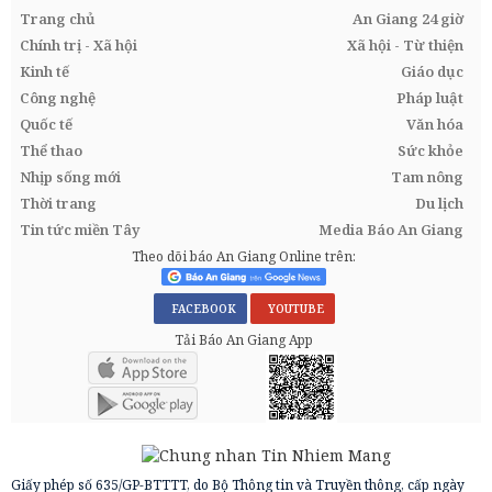
Trang chủ
An Giang 24 giờ
Chính trị - Xã hội
Xã hội - Từ thiện
Kinh tế
Giáo dục
Công nghệ
Pháp luật
Quốc tế
Văn hóa
Thể thao
Sức khỏe
Nhịp sống mới
Tam nông
Thời trang
Du lịch
Tin tức miền Tây
Media Báo An Giang
Theo dõi báo An Giang Online trên:
FACEBOOK
YOUTUBE
Tải Báo An Giang App
Giấy phép số 635/GP-BTTTT, do Bộ Thông tin và Truyền thông, cấp ngày