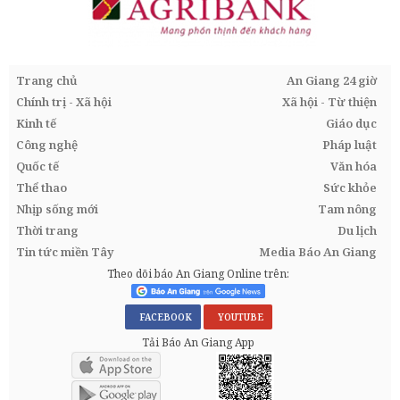
Trang chủ
An Giang 24 giờ
Chính trị - Xã hội
Xã hội - Từ thiện
Kinh tế
Giáo dục
Công nghệ
Pháp luật
Quốc tế
Văn hóa
Thể thao
Sức khỏe
Nhịp sống mới
Tam nông
Thời trang
Du lịch
Tin tức miền Tây
Media Báo An Giang
Theo dõi báo An Giang Online trên:
FACEBOOK
YOUTUBE
Tải Báo An Giang App