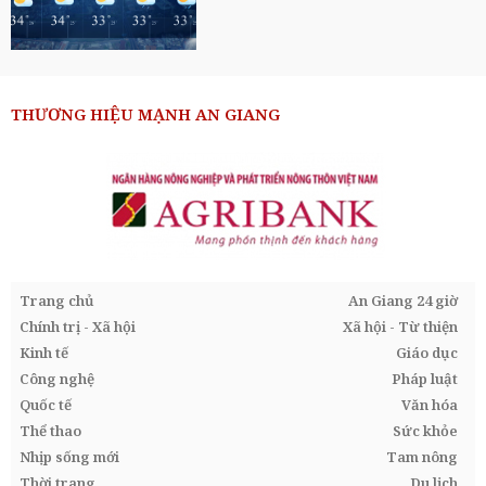
THƯƠNG HIỆU MẠNH AN GIANG
Trang chủ
An Giang 24 giờ
Chính trị - Xã hội
Xã hội - Từ thiện
Kinh tế
Giáo dục
Công nghệ
Pháp luật
Quốc tế
Văn hóa
Thể thao
Sức khỏe
Nhịp sống mới
Tam nông
Thời trang
Du lịch