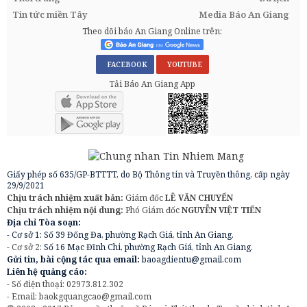
Tin tức miền Tây
Media Báo An Giang
Theo dõi báo An Giang Online trên:
FACEBOOK
YOUTUBE
Tải Báo An Giang App
Giấy phép số 635/GP-BTTTT, do Bộ Thông tin và Truyền thông, cấp ngày
29/9/2021
Chịu trách nhiệm xuất bản:
Giám đốc
LÊ VĂN CHUYỂN
Chịu trách nhiệm nội dung:
Phó Giám đốc
NGUYỄN VIỆT TIẾN
Địa chỉ Tòa soạn:
- Cơ sở 1: Số 39 Đống Đa, phường Rạch Giá, tỉnh An Giang.
- Cơ sở 2:
Số 16 Mạc Đĩnh Chi, phường Rạch Giá, tỉnh An Giang.
Gửi tin, bài cộng tác qua email:
baoagdientu@gmail.com
Liên hệ quảng cáo:
- Số điện thoại: 02973.812.302
- Email:
baokgquangcao@gmail.com