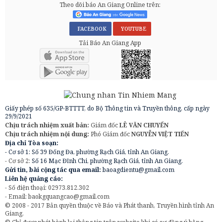
Theo dõi báo An Giang Online trên:
FACEBOOK
YOUTUBE
Tải Báo An Giang App
Giấy phép số 635/GP-BTTTT, do Bộ Thông tin và Truyền thông, cấp ngày
29/9/2021
Chịu trách nhiệm xuất bản:
Giám đốc
LÊ VĂN CHUYỂN
Chịu trách nhiệm nội dung:
Phó Giám đốc
NGUYỄN VIỆT TIẾN
Địa chỉ Tòa soạn:
- Cơ sở 1: Số 39 Đống Đa, phường Rạch Giá, tỉnh An Giang.
- Cơ sở 2:
Số 16 Mạc Đĩnh Chi, phường Rạch Giá, tỉnh An Giang.
Gửi tin, bài cộng tác qua email:
baoagdientu@gmail.com
Liên hệ quảng cáo:
- Số điện thoại: 02973.812.302
- Email:
baokgquangcao@gmail.com
© 2008 - 2017 Bản quyền thuộc về Báo và Phát thanh, Truyền hình tỉnh An
Giang.