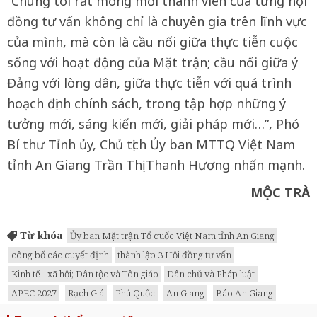
“Chúng tôi rất mong mỗi thành viên của từng hội
đồng tư vấn không chỉ là chuyên gia trên lĩnh vực
của mình, mà còn là cầu nối giữa thực tiễn cuộc
sống với hoạt động của Mặt trận; cầu nối giữa ý
Đảng với lòng dân, giữa thực tiễn với quá trình
hoạch định chính sách, trong tập hợp những ý
tưởng mới, sáng kiến mới, giải pháp mới…”, Phó
Bí thư Tỉnh ủy, Chủ tịch Ủy ban MTTQ Việt Nam
tỉnh An Giang Trần Thị Thanh Hương nhấn mạnh.
MỘC TRÀ
Từ khóa
Ủy ban Mặt trận Tổ quốc Việt Nam tỉnh An Giang
công bố các quyết định
thành lập 3 Hội đồng tư vấn
Kinh tế - xã hội; Dân tộc và Tôn giáo
Dân chủ và Pháp luật
APEC 2027
Rạch Giá
Phú Quốc
An Giang
Báo An Giang