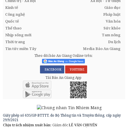
Chính trị - Xã hội
Xã hội - Từ thiện
Kinh tế
Giáo dục
Công nghệ
Pháp luật
Quốc tế
Văn hóa
Thể thao
Sức khỏe
Nhịp sống mới
Tam nông
Thời trang
Du lịch
Tin tức miền Tây
Media Báo An Giang
Theo dõi báo An Giang Online trên:
FACEBOOK
YOUTUBE
Tải Báo An Giang App
Giấy phép số 635/GP-BTTTT, do Bộ Thông tin và Truyền thông, cấp ngày
29/9/2021
Chịu trách nhiệm xuất bản:
Giám đốc
LÊ VĂN CHUYỂN