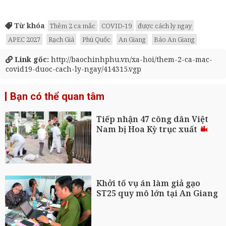
Từ khóa
Thêm 2 ca mắc
COVID-19
được cách ly ngay
APEC 2027
Rạch Giá
Phú Quốc
An Giang
Báo An Giang
Link gốc:
http://baochinhphu.vn/xa-hoi/them-2-ca-mac-
covid19-duoc-cach-ly-ngay/414315.vgp
Bạn có thể quan tâm
Tiếp nhận 47 công dân Việt
Nam bị Hoa Kỳ trục xuất
Khởi tố vụ án làm giả gạo
ST25 quy mô lớn tại An Giang