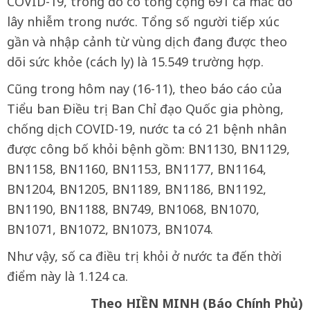
COVID-19, trong đó có tổng cộng 691 ca mắc do
lây nhiễm trong nước. Tổng số người tiếp xúc
gần và nhập cảnh từ vùng dịch đang được theo
dõi sức khỏe (cách ly) là 15.549 trường hợp.
Cũng trong hôm nay (16-11), theo báo cáo của
Tiểu ban Điều trị Ban Chỉ đạo Quốc gia phòng,
chống dịch COVID-19, nước ta có 21 bệnh nhân
được công bố khỏi bệnh gồm: BN1130, BN1129,
BN1158, BN1160, BN1153, BN1177, BN1164,
BN1204, BN1205, BN1189, BN1186, BN1192,
BN1190, BN1188, BN749, BN1068, BN1070,
BN1071, BN1072, BN1073, BN1074.
Như vậy, số ca điều trị khỏi ở nước ta đến thời
điểm này là 1.124 ca.
Theo HIỀN MINH (Báo Chính Phủ)