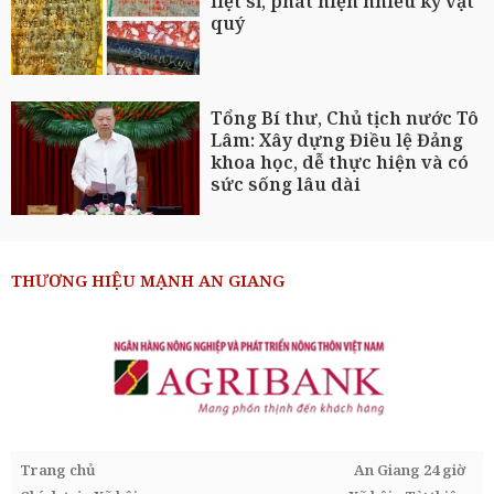
liệt sĩ, phát hiện nhiều kỷ vật
quý
Tổng Bí thư, Chủ tịch nước Tô
Lâm: Xây dựng Điều lệ Đảng
khoa học, dễ thực hiện và có
sức sống lâu dài
THƯƠNG HIỆU MẠNH AN GIANG
Trang chủ
An Giang 24 giờ