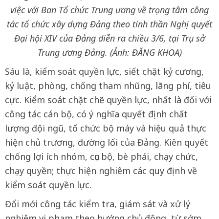
việc với Ban Tổ chức Trung ương về trọng tâm công
tác tổ chức xây dựng Đảng theo tinh thần Nghị quyết
Đại hội XIV của Đảng diễn ra chiều 3/6, tại Trụ sở
Trung ương Đảng. (Ảnh: ĐĂNG KHOA)
Sáu là, kiểm soát quyền lực, siết chặt kỷ cương,
kỷ luật, phòng, chống tham nhũng, lãng phí, tiêu
cực. Kiểm soát chặt chẽ quyền lực, nhất là đối với
công tác cán bộ, có ý nghĩa quyết định chất
lượng đội ngũ, tổ chức bộ máy và hiệu quả thực
hiện chủ trương, đường lối của Đảng. Kiên quyết
chống lợi ích nhóm, cục bộ, bè phái, chạy chức,
chạy quyền; thực hiện nghiêm các quy định về
kiểm soát quyền lực.
Đổi mới công tác kiểm tra, giám sát và xử lý
nghiêm vi phạm theo hướng chủ động, từ sớm,