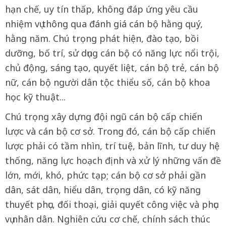
hạn chế, uy tín thấp, không đáp ứng yêu cầu
nhiệm vụ thông qua đánh giá cán bộ hằng quý,
hằng năm. Chú trọng phát hiện, đào tạo, bồi
dưỡng, bố trí, sử dụng cán bộ có năng lực nổi trội,
chủ động, sáng tạo, quyết liệt, cán bộ trẻ, cán bộ
nữ, cán bộ người dân tộc thiểu số, cán bộ khoa
học kỹ thuật...
Chú trọng xây dựng đội ngũ cán bộ cấp chiến
lược và cán bộ cơ sở. Trong đó, cán bộ cấp chiến
lược phải có tầm nhìn, trí tuệ, bản lĩnh, tư duy hệ
thống, năng lực hoạch định và xử lý những vấn đề
lớn, mới, khó, phức tạp; cán bộ cơ sở phải gần
dân, sát dân, hiểu dân, trọng dân, có kỹ năng
thuyết phục, đối thoại, giải quyết công việc và phục
vụ nhân dân. Nghiên cứu cơ chế, chính sách thúc