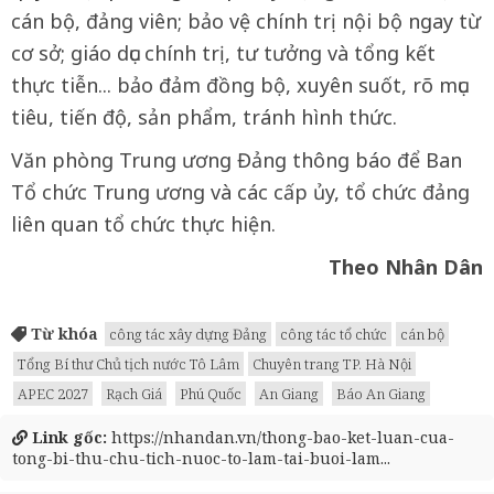
cán bộ, đảng viên; bảo vệ chính trị nội bộ ngay từ
cơ sở; giáo dục chính trị, tư tưởng và tổng kết
thực tiễn... bảo đảm đồng bộ, xuyên suốt, rõ mục
tiêu, tiến độ, sản phẩm, tránh hình thức.
Văn phòng Trung ương Đảng thông báo để Ban
Tổ chức Trung ương và các cấp ủy, tổ chức đảng
liên quan tổ chức thực hiện.
Theo Nhân Dân
Từ khóa
công tác xây dựng Đảng
công tác tổ chức
cán bộ
Tổng Bí thư Chủ tịch nước Tô Lâm
Chuyên trang TP. Hà Nội
APEC 2027
Rạch Giá
Phú Quốc
An Giang
Báo An Giang
Link gốc:
https://nhandan.vn/thong-bao-ket-luan-cua-
tong-bi-thu-chu-tich-nuoc-to-lam-tai-buoi-lam...