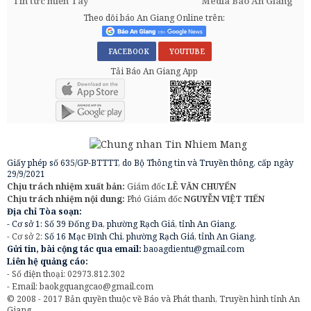
Tin tức miền Tây
Media Báo An Giang
Theo dõi báo An Giang Online trên:
FACEBOOK
YOUTUBE
Tải Báo An Giang App
Giấy phép số 635/GP-BTTTT, do Bộ Thông tin và Truyền thông, cấp ngày
29/9/2021
Chịu trách nhiệm xuất bản:
Giám đốc
LÊ VĂN CHUYỂN
Chịu trách nhiệm nội dung:
Phó Giám đốc
NGUYỄN VIỆT TIẾN
Địa chỉ Tòa soạn:
- Cơ sở 1: Số 39 Đống Đa, phường Rạch Giá, tỉnh An Giang.
- Cơ sở 2:
Số 16 Mạc Đĩnh Chi, phường Rạch Giá, tỉnh An Giang.
Gửi tin, bài cộng tác qua email:
baoagdientu@gmail.com
Liên hệ quảng cáo:
- Số điện thoại: 02973.812.302
- Email:
baokgquangcao@gmail.com
© 2008 - 2017 Bản quyền thuộc về Báo và Phát thanh, Truyền hình tỉnh An
Giang.