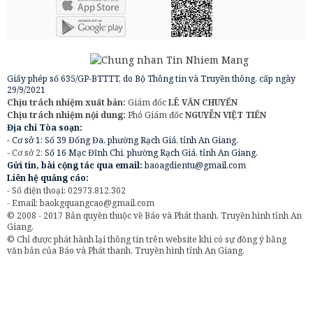
Giấy phép số 635/GP-BTTTT, do Bộ Thông tin và Truyền thông, cấp ngày
29/9/2021
Chịu trách nhiệm xuất bản:
Giám đốc
LÊ VĂN CHUYỂN
Chịu trách nhiệm nội dung:
Phó Giám đốc
NGUYỄN VIỆT TIẾN
Địa chỉ Tòa soạn:
- Cơ sở 1: Số 39 Đống Đa, phường Rạch Giá, tỉnh An Giang.
- Cơ sở 2:
Số 16 Mạc Đĩnh Chi, phường Rạch Giá, tỉnh An Giang.
Gửi tin, bài cộng tác qua email:
baoagdientu@gmail.com
Liên hệ quảng cáo:
- Số điện thoại: 02973.812.302
- Email:
baokgquangcao@gmail.com
© 2008 - 2017 Bản quyền thuộc về Báo và Phát thanh, Truyền hình tỉnh An
Giang.
© Chỉ được phát hành lại thông tin trên website khi có sự đồng ý bằng
văn bản của Báo và Phát thanh, Truyền hình tỉnh An Giang.