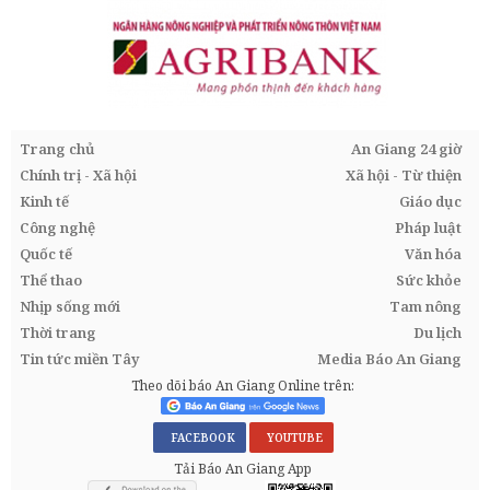
Trang chủ
An Giang 24 giờ
Chính trị - Xã hội
Xã hội - Từ thiện
Kinh tế
Giáo dục
Công nghệ
Pháp luật
Quốc tế
Văn hóa
Thể thao
Sức khỏe
Nhịp sống mới
Tam nông
Thời trang
Du lịch
Tin tức miền Tây
Media Báo An Giang
Theo dõi báo An Giang Online trên:
FACEBOOK
YOUTUBE
Tải Báo An Giang App