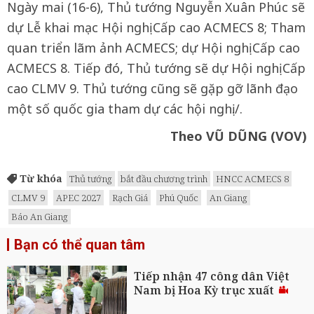
Ngày mai (16-6), Thủ tướng Nguyễn Xuân Phúc sẽ
dự Lễ khai mạc Hội nghị Cấp cao ACMECS 8; Tham
quan triển lãm ảnh ACMECS; dự Hội nghị Cấp cao
ACMECS 8. Tiếp đó, Thủ tướng sẽ dự Hội nghị Cấp
cao CLMV 9. Thủ tướng cũng sẽ gặp gỡ lãnh đạo
một số quốc gia tham dự các hội nghị./.
Theo VŨ DŨNG (VOV)
Từ khóa
Thủ tướng
bắt đầu chương trình
HNCC ACMECS 8
CLMV 9
APEC 2027
Rạch Giá
Phú Quốc
An Giang
Báo An Giang
Bạn có thể quan tâm
Tiếp nhận 47 công dân Việt
Nam bị Hoa Kỳ trục xuất