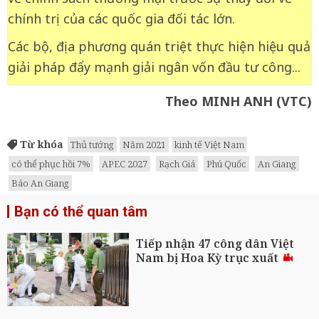
chính trị của các quốc gia đối tác lớn.
Các bộ, địa phương quán triệt thực hiện hiệu quả
giải pháp đẩy mạnh giải ngân vốn đầu tư công...
Theo MINH ANH (VTC)
Từ khóa
Thủ tướng
Năm 2021
kinh tế Việt Nam
có thể phục hồi 7%
APEC 2027
Rạch Giá
Phú Quốc
An Giang
Báo An Giang
Bạn có thể quan tâm
Tiếp nhận 47 công dân Việt
Nam bị Hoa Kỳ trục xuất