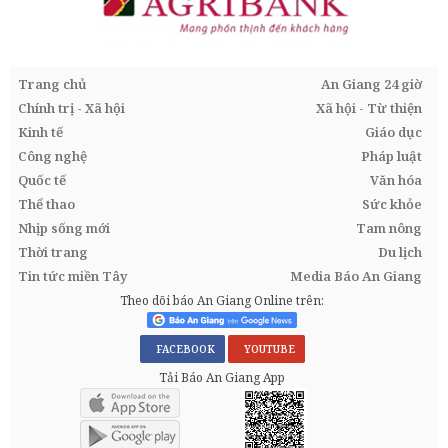
Trang chủ
An Giang 24 giờ
Chính trị - Xã hội
Xã hội - Từ thiện
Kinh tế
Giáo dục
Công nghệ
Pháp luật
Quốc tế
Văn hóa
Thể thao
Sức khỏe
Nhịp sống mới
Tam nông
Thời trang
Du lịch
Tin tức miền Tây
Media Báo An Giang
Theo dõi báo An Giang Online trên:
FACEBOOK
YOUTUBE
Tải Báo An Giang App