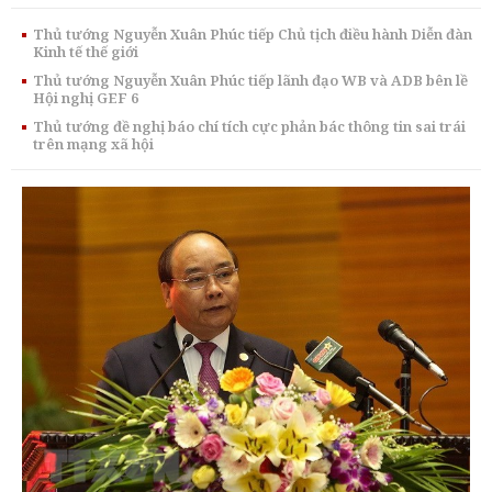
Thủ tướng Nguyễn Xuân Phúc tiếp Chủ tịch điều hành Diễn đàn
Kinh tế thế giới
Thủ tướng Nguyễn Xuân Phúc tiếp lãnh đạo WB và ADB bên lề
Hội nghị GEF 6
Thủ tướng đề nghị báo chí tích cực phản bác thông tin sai trái
trên mạng xã hội