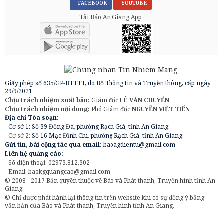
FACEBOOK
YOUTUBE
Tải Báo An Giang App
Giấy phép số 635/GP-BTTTT, do Bộ Thông tin và Truyền thông, cấp ngày
29/9/2021
Chịu trách nhiệm xuất bản:
Giám đốc
LÊ VĂN CHUYỂN
Chịu trách nhiệm nội dung:
Phó Giám đốc
NGUYỄN VIỆT TIẾN
Địa chỉ Tòa soạn:
- Cơ sở 1: Số 39 Đống Đa, phường Rạch Giá, tỉnh An Giang.
- Cơ sở 2:
Số 16 Mạc Đĩnh Chi, phường Rạch Giá, tỉnh An Giang.
Gửi tin, bài cộng tác qua email:
baoagdientu@gmail.com
Liên hệ quảng cáo:
- Số điện thoại: 02973.812.302
- Email:
baokgquangcao@gmail.com
© 2008 - 2017 Bản quyền thuộc về Báo và Phát thanh, Truyền hình tỉnh An
Giang.
© Chỉ được phát hành lại thông tin trên website khi có sự đồng ý bằng
văn bản của Báo và Phát thanh, Truyền hình tỉnh An Giang.