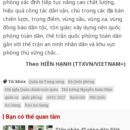
phòng xác định tiếp tục nâng cao chất lượng,
hiệu quả công tác dân vận, chú trọng các địa bàn
chiến lược, trọng điểm, vùng sâu, vùng xa, vùng
đồng bào dân tộc, tôn giáo; xây dựng nền quốc
phòng toàn dân, thế trận quốc phòng toàn dân
gắn với thế trận an ninh nhân dân và khu vực
phòng thủ vững chắc…
Theo HIỀN HẠNH (TTXVN/VIETNAM+)
Từ khóa
Quân ủy Trung ương
Bộ Quốc phòng
Hội nghị Quân chính toàn quân
Thủ tướng Nguyễn Xuân Phúc
quân sự
quốc phòng
APEC 2027
Rạch Giá
Phú Quốc
An Giang
Báo An Giang
Bạn có thể quan tâm
Tiếp nhận 47 công dân Việt