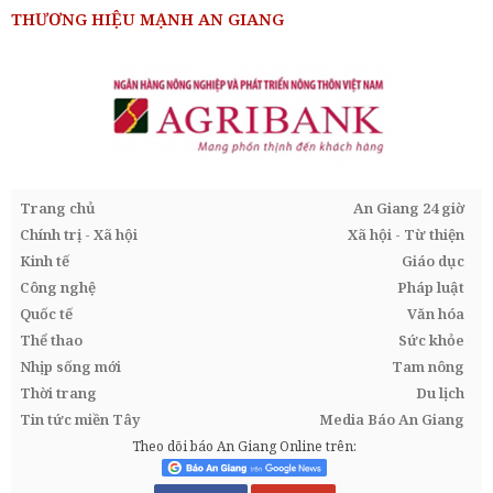
THƯƠNG HIỆU MẠNH AN GIANG
Trang chủ
An Giang 24 giờ
Chính trị - Xã hội
Xã hội - Từ thiện
Kinh tế
Giáo dục
Công nghệ
Pháp luật
Quốc tế
Văn hóa
Thể thao
Sức khỏe
Nhịp sống mới
Tam nông
Thời trang
Du lịch
Tin tức miền Tây
Media Báo An Giang
Theo dõi báo An Giang Online trên: