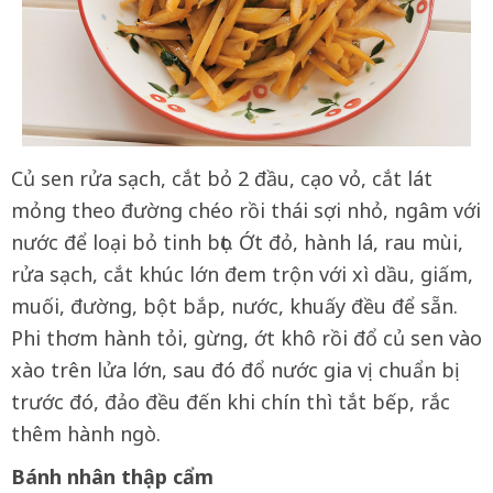
Củ sen rửa sạch, cắt bỏ 2 đầu, cạo vỏ, cắt lát
mỏng theo đường chéo rồi thái sợi nhỏ, ngâm với
nước để loại bỏ tinh bọt. Ớt đỏ, hành lá, rau mùi,
rửa sạch, cắt khúc lớn đem trộn với xì dầu, giấm,
muối, đường, bột bắp, nước, khuấy đều để sẵn.
Phi thơm hành tỏi, gừng, ớt khô rồi đổ củ sen vào
xào trên lửa lớn, sau đó đổ nước gia vị chuẩn bị
trước đó, đảo đều đến khi chín thì tắt bếp, rắc
thêm hành ngò.
Bánh nhân thập cẩm