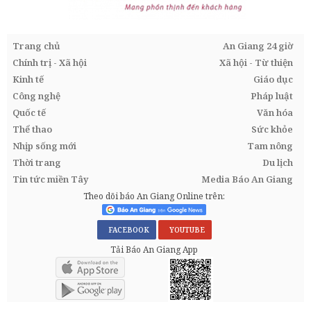
Trang chủ
An Giang 24 giờ
Chính trị - Xã hội
Xã hội - Từ thiện
Kinh tế
Giáo dục
Công nghệ
Pháp luật
Quốc tế
Văn hóa
Thể thao
Sức khỏe
Nhịp sống mới
Tam nông
Thời trang
Du lịch
Tin tức miền Tây
Media Báo An Giang
Theo dõi báo An Giang Online trên:
FACEBOOK
YOUTUBE
Tải Báo An Giang App