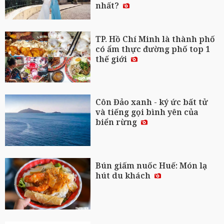
nhất?
TP. Hồ Chí Minh là thành phố
có ẩm thực đường phố top 1
thế giới
Côn Đảo xanh - ký ức bất tử
và tiếng gọi bình yên của
biển rừng
Bún giấm nuốc Huế: Món lạ
hút du khách