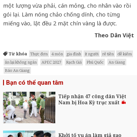
một lượng vừa phải, cán mỏng, cho nhân vào rồi
gói lại. Làm nóng chảo chống dính, cho từng
miếng vào, lật đều 2 mặt chín vàng là được.
Theo Dân Việt
Từ khóa
Thực đơn
4 món
gia đình
ít người
rẻ tiền
dễ kiếm
ăn lại không ngán
APEC 2027
Rạch Giá
Phú Quốc
An Giang
Báo An Giang
Bạn có thể quan tâm
Tiếp nhận 47 công dân Việt
Nam bị Hoa Kỳ trục xuất
Khởi tố vụ án làm giả gạo