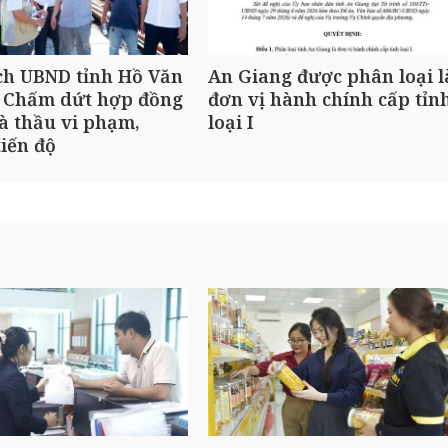
ch UBND tỉnh Hồ Văn
An Giang được phân loại l
 Chấm dứt hợp đồng
đơn vị hành chính cấp tỉn
à thầu vi phạm,
loại I
iến độ