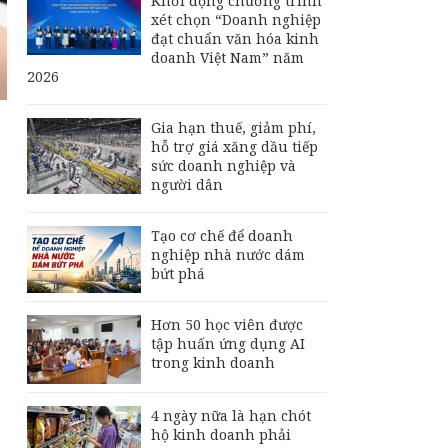
Khởi động chương trình
xét chọn “Doanh nghiệp
đạt chuẩn văn hóa kinh
doanh Việt Nam” năm
2026
Gia hạn thuế, giảm phí,
hỗ trợ giá xăng dầu tiếp
sức doanh nghiệp và
người dân
Tạo cơ chế để doanh
nghiệp nhà nước dám
bứt phá
Hơn 50 học viên được
tập huấn ứng dụng AI
trong kinh doanh
4 ngày nữa là hạn chót
hộ kinh doanh phải