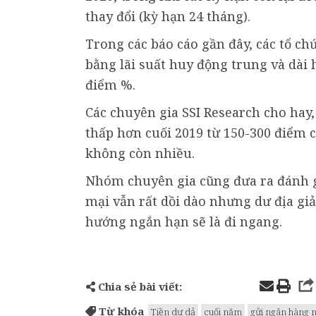
thay đổi (kỳ hạn 24 tháng).
Trong các báo cáo gần đây, các tổ ch
bằng lãi suất huy động trung và dài
điểm %.
Các chuyên gia SSI Research cho hay, 
thấp hơn cuối 2019 từ 150-300 điểm cơ
không còn nhiều.
Nhóm chuyên gia cũng đưa ra đánh 
mại vẫn rất dồi dào nhưng dư địa gi
hướng ngắn hạn sẽ là đi ngang.
Chia sẻ bài viết:
Từ khóa
Tiền dư dả
cuối năm
gửi ngân hàng 