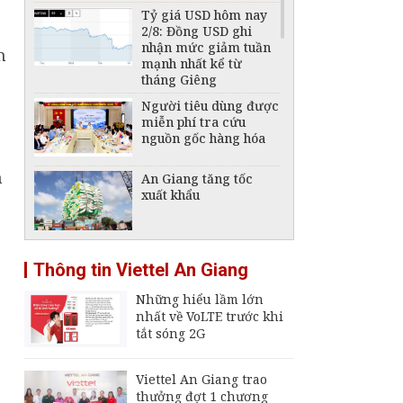
Tỷ giá USD hôm nay
2/8: Đồng USD ghi
nhận mức giảm tuần
n
mạnh nhất kể từ
tháng Giêng
Người tiêu dùng được
miễn phí tra cứu
nguồn gốc hàng hóa
n
An Giang tăng tốc
xuất khẩu
Tái cấu trúc ngành
Thông tin Viettel An Giang
đóng tàu, phát triển
công nghiệp hàng hải
Những hiểu lầm lớn
quốc gia
nhất về VoLTE trước khi
Giá vàng hôm nay,
tắt sóng 2G
6/8: Tăng mạnh
Viettel An Giang trao
thưởng đợt 1 chương
Giá xăng, dầu hôm