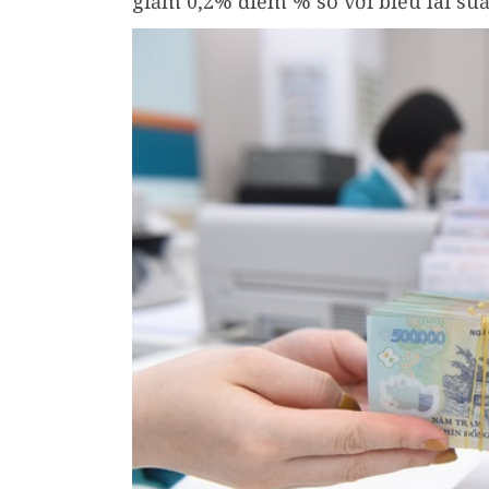
giảm 0,2% điểm % so với biểu lãi suấ