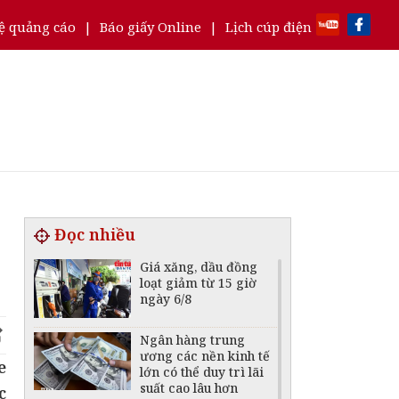
ệ quảng cáo
|
Báo giấy Online
|
Lịch cúp điện
Đọc nhiều
Giá xăng, dầu đồng
loạt giảm từ 15 giờ
ngày 6/8
Ngân hàng trung
ương các nền kinh tế
e
lớn có thể duy trì lãi
suất cao lâu hơn
c