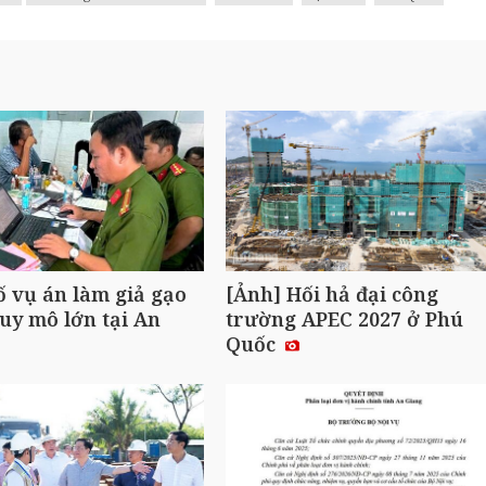
ố vụ án làm giả gạo
[Ảnh] Hối hả đại công
uy mô lớn tại An
trường APEC 2027 ở Phú
Quốc