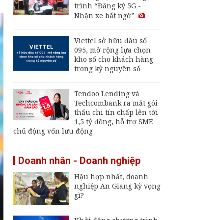
trình “Đăng ký 5G -
nay 2/8: Giá dầu thế
Nhận xe bất ngờ”
giới trong tuần liên
tục đổi chiều
Thu hút FDI chất
Viettel sở hữu đầu số
lượng cao: Đòn bẩy
095, mở rộng lựa chọn
cho mục tiêu tăng
kho số cho khách hàng
trưởng hai con số
trong kỷ nguyên số
Giá vàng hôm nay 2/8:
Quay đầu giảm
Tendoo Lending và
Techcombank ra mắt gói
thấu chi tín chấp lên tới
1,5 tỷ đồng, hỗ trợ SME
chủ động vốn lưu động
Doanh nhân - Doanh nghiệp
Hậu hợp nhất, doanh
nghiệp An Giang kỳ vọng
gì?