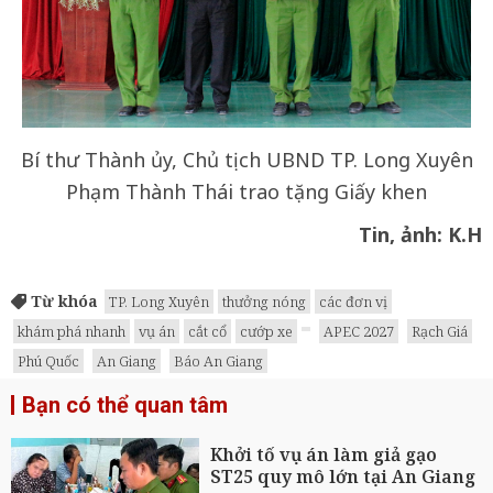
Bí thư Thành ủy, Chủ tịch UBND TP. Long Xuyên
Phạm Thành Thái trao tặng Giấy khen
Tin, ảnh: K.H
Từ khóa
TP. Long Xuyên
thưởng nóng
các đơn vị
khám phá nhanh
vụ án
cắt cổ
cướp xe
APEC 2027
Rạch Giá
Phú Quốc
An Giang
Báo An Giang
Bạn có thể quan tâm
Khởi tố vụ án làm giả gạo
ST25 quy mô lớn tại An Giang