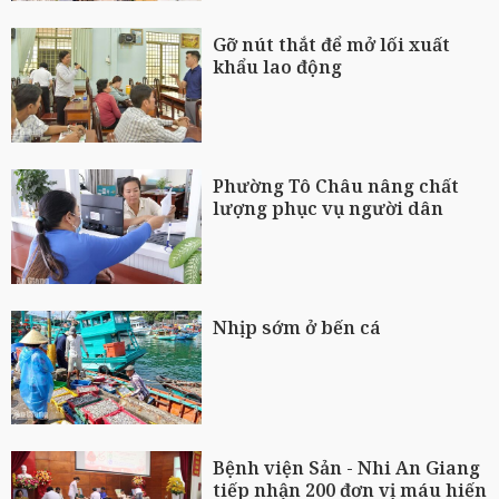
Gỡ nút thắt để mở lối xuất
khẩu lao động
Phường Tô Châu nâng chất
lượng phục vụ người dân
Nhịp sớm ở bến cá
Bệnh viện Sản - Nhi An Giang
tiếp nhận 200 đơn vị máu hiến