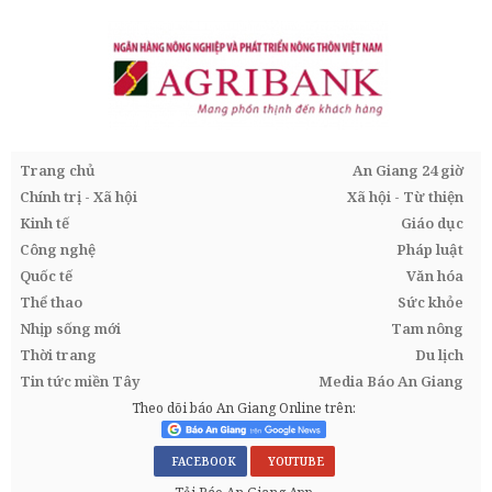
Trang chủ
An Giang 24 giờ
Chính trị - Xã hội
Xã hội - Từ thiện
Kinh tế
Giáo dục
Công nghệ
Pháp luật
Quốc tế
Văn hóa
Thể thao
Sức khỏe
Nhịp sống mới
Tam nông
Thời trang
Du lịch
Tin tức miền Tây
Media Báo An Giang
Theo dõi báo An Giang Online trên:
FACEBOOK
YOUTUBE