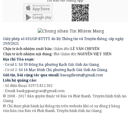
Tải Báo An Giang App
Giấy phép số 635/GP-BTTTT, do Bộ Thông tin và Truyền thông, cấp ngày
29/9/2021
Chịu trách nhiệm xuất bản:
Giám đốc
LÊ VĂN CHUYỂN
Chịu trách nhiệm nội dung:
Phó Giám đốc
NGUYỄN VIỆT TIẾN
Địa chỉ Tòa soạn:
- Cơ sở 1: Số 39 Đống Đa, phường Rạch Giá, tỉnh An Giang.
- Cơ sở 2:
Số 16 Mạc Đĩnh Chi, phường Rạch Giá, tỉnh An Giang.
Gửi tin, bài cộng tác qua email:
baoagdientu@gmail.com
Liên hệ quảng cáo:
- Số điện thoại: 02973.812.302
- Email:
baokgquangcao@gmail.com
© 2008 - 2017 Bản quyền thuộc về Báo và Phát thanh, Truyền hình tỉnh An
Giang.
© Chỉ được phát hành lại thông tin trên website khi có sự đồng ý bằng
văn bản của Báo và Phát thanh, Truyền hình tỉnh An Giang.