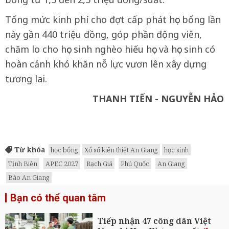
Tổng mức kinh phí cho đợt cấp phát học bổng lần
này gần 440 triệu đồng, góp phần động viên,
chăm lo cho học sinh nghèo hiếu học và học sinh có
hoàn cảnh khó khăn nỗ lực vươn lên xây dựng
tương lai.
THANH TIẾN - NGUYỄN HẢO
Từ khóa
học bổng
Xổ số kiến thiết An Giang
học sinh
Tịnh Biên
APEC 2027
Rạch Giá
Phú Quốc
An Giang
Báo An Giang
Bạn có thể quan tâm
Tiếp nhận 47 công dân Việt