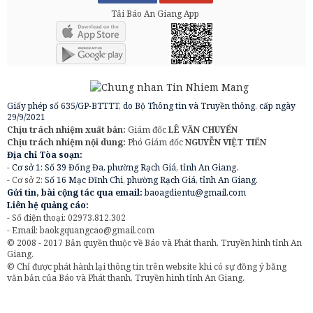
Tải Báo An Giang App
Giấy phép số 635/GP-BTTTT, do Bộ Thông tin và Truyền thông, cấp ngày
29/9/2021
Chịu trách nhiệm xuất bản:
Giám đốc
LÊ VĂN CHUYỂN
Chịu trách nhiệm nội dung:
Phó Giám đốc
NGUYỄN VIỆT TIẾN
Địa chỉ Tòa soạn:
- Cơ sở 1: Số 39 Đống Đa, phường Rạch Giá, tỉnh An Giang.
- Cơ sở 2:
Số 16 Mạc Đĩnh Chi, phường Rạch Giá, tỉnh An Giang.
Gửi tin, bài cộng tác qua email:
baoagdientu@gmail.com
Liên hệ quảng cáo:
- Số điện thoại: 02973.812.302
- Email:
baokgquangcao@gmail.com
© 2008 - 2017 Bản quyền thuộc về Báo và Phát thanh, Truyền hình tỉnh An
Giang.
© Chỉ được phát hành lại thông tin trên website khi có sự đồng ý bằng
văn bản của Báo và Phát thanh, Truyền hình tỉnh An Giang.