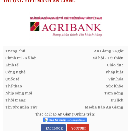
THƯƠNG HIỆU MẠNH AN GIANG
Trang chủ
An Giang 24 giờ
Chính trị - Xã hội
Xã hội - Từ thiện
Kinh tế
Giáo dục
Công nghệ
Pháp luật
Quốc tế
Văn hóa
Thể thao
Sức khỏe
Nhịp sống mới
Tam nông
Thời trang
Du lịch
Tin tức miền Tây
Media Báo An Giang
Theo dõi báo An Giang Online trên:
FACEBOOK
YOUTUBE