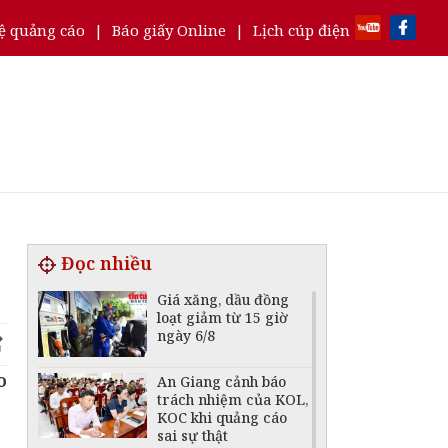
ệ quảng cáo
|
Báo giấy Online
|
Lịch cúp điện
Đọc nhiều
Giá xăng, dầu đồng
loạt giảm từ 15 giờ
ngày 6/8
o
An Giang cảnh báo
trách nhiệm của KOL,
KOC khi quảng cáo
sai sự thật