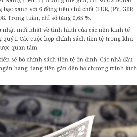
t Nam), trên thị trường thế giới, chỉ số US Dollar
 bạc xanh với 6 đồng tiền chủ chốt (EUR, JPY, GBP,
8. Trong tuần, chỉ số tăng 0,65 %.
 nhật mới nhất về tình hình của các nền kinh tế
quý I. Các cuộc họp chính sách tiền tệ trong khu
được quan tâm.
n sẽ bỏ chính sách tiền tệ ổn định. Các nhà đầu
y ngân hàng đang tiến gần đến bỏ chương trình kích