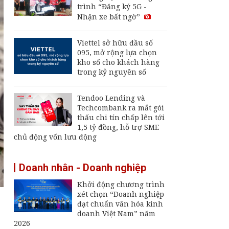
trình “Đăng ký 5G -
nay 2/8: Giá dầu thế
Nhận xe bất ngờ”
giới trong tuần liên
tục đổi chiều
Giá vàng hôm nay,
Viettel sở hữu đầu số
6/8: Tăng mạnh
095, mở rộng lựa chọn
kho số cho khách hàng
trong kỷ nguyên số
Thu hút FDI chất
lượng cao: Đòn bẩy
Tendoo Lending và
cho mục tiêu tăng
Techcombank ra mắt gói
trưởng hai con số
thấu chi tín chấp lên tới
1,5 tỷ đồng, hỗ trợ SME
chủ động vốn lưu động
Doanh nhân - Doanh nghiệp
Khởi động chương trình
xét chọn “Doanh nghiệp
đạt chuẩn văn hóa kinh
doanh Việt Nam” năm
2026