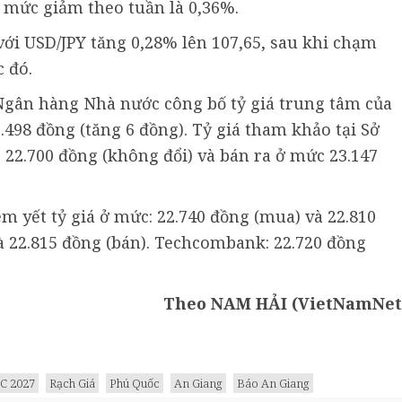
 mức giảm theo tuần là 0,36%.
với USD/JPY tăng 0,28% lên 107,65, sau khi chạm
 đó.
 Ngân hàng Nhà nước công bố tỷ giá trung tâm của
498 đồng (tăng 6 đồng). Tỷ giá tham khảo tại Sở
22.700 đồng (không đổi) và bán ra ở mức 23.147
m yết tỷ giá ở mức: 22.740 đồng (mua) và 22.810
à 22.815 đồng (bán). Techcombank: 22.720 đồng
Theo NAM HẢI (VietNamNet
C 2027
Rạch Giá
Phú Quốc
An Giang
Báo An Giang