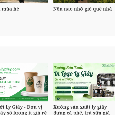
 mùa hè
Nôn nao nhớ gió quê nhà
ới Ly Giấy - Đơn vị
Xưởng sản xuất ly giấy
iấy số lượng ít giá rẻ
đựng cà phê, trà sữa giá