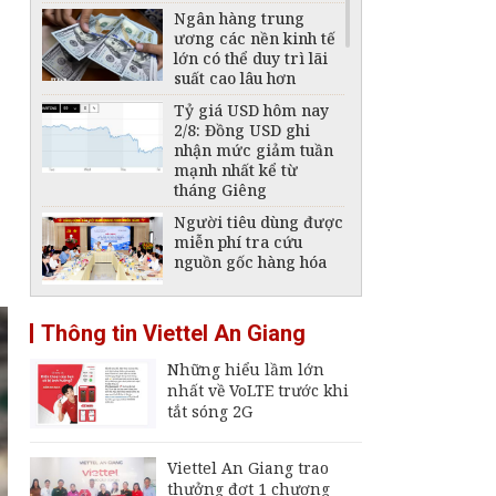
Ngân hàng trung
ương các nền kinh tế
lớn có thể duy trì lãi
suất cao lâu hơn
Tỷ giá USD hôm nay
2/8: Đồng USD ghi
nhận mức giảm tuần
mạnh nhất kể từ
tháng Giêng
Người tiêu dùng được
miễn phí tra cứu
nguồn gốc hàng hóa
An Giang tăng tốc
Thông tin Viettel An Giang
xuất khẩu
Những hiểu lầm lớn
nhất về VoLTE trước khi
Tái cấu trúc ngành
tắt sóng 2G
đóng tàu, phát triển
công nghiệp hàng hải
quốc gia
Viettel An Giang trao
thưởng đợt 1 chương
Giá xăng, dầu hôm