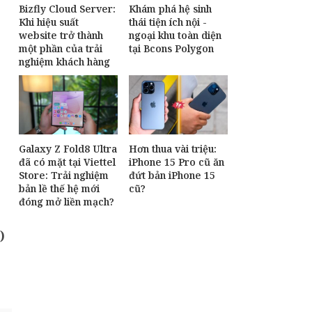
Bizfly Cloud Server:
Khám phá hệ sinh
Khi hiệu suất
thái tiện ích nội -
website trở thành
ngoại khu toàn diện
một phần của trải
tại Bcons Polygon
nghiệm khách hàng
Galaxy Z Fold8 Ultra
Hơn thua vài triệu:
đã có mặt tại Viettel
iPhone 15 Pro cũ ăn
Store: Trải nghiệm
đứt bản iPhone 15
bản lề thế hệ mới
cũ?
đóng mở liền mạch?
)