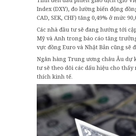
Tính đến đầu phiên giao dịch (giờ Việ
Index (DXY), đo lường biến động đồng
CAD, SEK, CHF) tăng 0,49% ở mức 90,0
Các nhà đầu tư sẽ đang hướng tới cập
Mỹ và Anh trong báo cáo tăng trưởng 
vực đồng Euro và Nhật Bản cũng sẽ 
Ngân hàng Trung ương châu Âu dự kiế
tư sẽ theo dõi các dấu hiệu cho thấ
thích kinh tế.