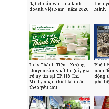
đạt chuẩn văn hóa kinh
theo y
doanh Việt Nam” năm 2026
Minh
In ly Thành Tiến - Xưởng
Phế li
chuyên sản xuất tô giấy giá
năm đ
rẻ uy tín tại TP. Hồ Chí
động t
Minh, nhận thiết kế in ấn
phế li
theo yêu cầu