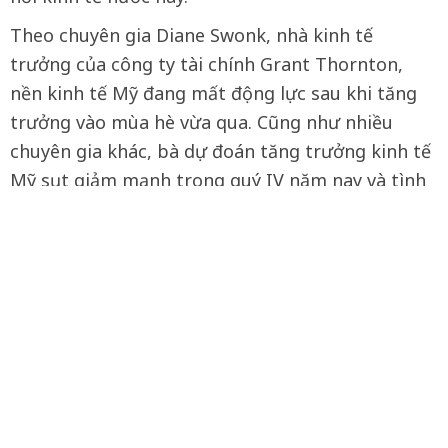
Theo chuyên gia Diane Swonk, nhà kinh tế
trưởng của công ty tài chính Grant Thornton,
nền kinh tế Mỹ đang mất động lực sau khi tăng
trưởng vào mùa hè vừa qua. Cũng như nhiều
chuyên gia khác, bà dự đoán tăng trưởng kinh tế
Mỹ sụt giảm mạnh trong quý IV năm nay và tình
trạng sẽ tiếp tục kéo dài sang quý đầu năm sau.
Theo MINH ANH (VTC news)
A
A
Cỡ chữ
Từ khóa
Tỷ giá USD
chưa thể hồi phục
APEC 2027
Rạch Giá
Phú Quốc
An Giang
Báo An Giang
Bạn có thể quan tâm
Tiếp nhận 47 công dân Việt
Nam bị Hoa Kỳ trục xuất