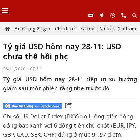
An Giang 24 giờ
Chính trị - Xã hội
Xã hội - Từ thiện
Tỷ giá USD hôm nay 28-11: USD
chưa thể hồi phục
28/11/2020 - 07:54
Tỷ giá USD hôm nay 28-11 tiếp tục xu hướng
giảm sau một phiên tăng nhẹ trước đó.
Chỉ số US Dollar Index (DXY) đo lường biến động
đồng bạc xanh với 6 đồng tiền chủ chốt (EUR, JPY,
GBP, CAD, SEK, CHF) đứng ở mức 91,97 điểm,