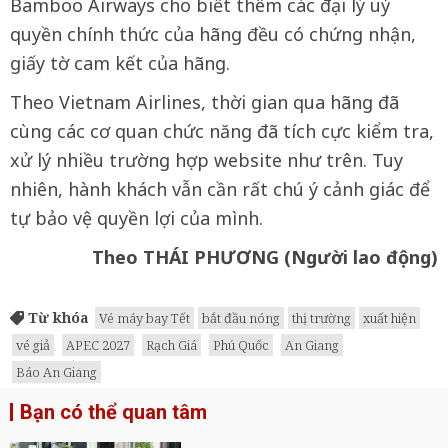
Bamboo Airways cho biết thêm các đại lý uỷ
quyền chính thức của hãng đều có chứng nhận,
giấy tờ cam kết của hãng.
Theo Vietnam Airlines, thời gian qua hãng đã
cùng các cơ quan chức năng đã tích cực kiểm tra,
xử lý nhiều trường hợp website như trên. Tuy
nhiên, hành khách vẫn cần rất chú ý cảnh giác để
tự bảo vệ quyền lợi của mình.
Theo THÁI PHƯƠNG (Người lao động)
Từ khóa
Vé máy bay Tết
bắt đầu nóng
thị trường
xuất hiện
vé giả
APEC 2027
Rạch Giá
Phú Quốc
An Giang
Báo An Giang
Bạn có thể quan tâm