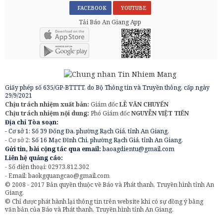
FACEBOOK
YOUTUBE
Tải Báo An Giang App
Giấy phép số 635/GP-BTTTT, do Bộ Thông tin và Truyền thông, cấp ngày
29/9/2021
Chịu trách nhiệm xuất bản:
Giám đốc
LÊ VĂN CHUYỂN
Chịu trách nhiệm nội dung:
Phó Giám đốc
NGUYỄN VIỆT TIẾN
Địa chỉ Tòa soạn:
- Cơ sở 1: Số 39 Đống Đa, phường Rạch Giá, tỉnh An Giang.
- Cơ sở 2:
Số 16 Mạc Đĩnh Chi, phường Rạch Giá, tỉnh An Giang.
Gửi tin, bài cộng tác qua email:
baoagdientu@gmail.com
Liên hệ quảng cáo:
- Số điện thoại: 02973.812.302
- Email:
baokgquangcao@gmail.com
© 2008 - 2017 Bản quyền thuộc về Báo và Phát thanh, Truyền hình tỉnh An
Giang.
© Chỉ được phát hành lại thông tin trên website khi có sự đồng ý bằng
văn bản của Báo và Phát thanh, Truyền hình tỉnh An Giang.