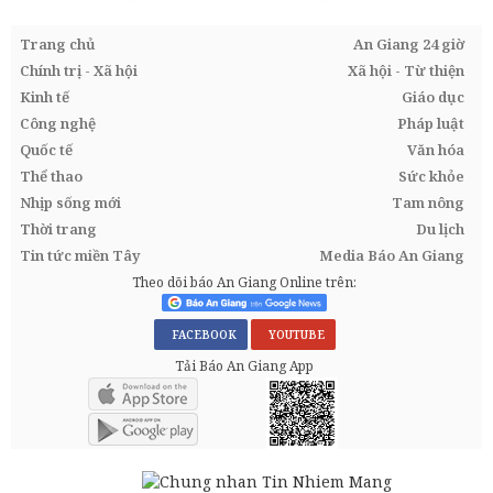
Trang chủ
An Giang 24 giờ
Chính trị - Xã hội
Xã hội - Từ thiện
Kinh tế
Giáo dục
Công nghệ
Pháp luật
Quốc tế
Văn hóa
Thể thao
Sức khỏe
Nhịp sống mới
Tam nông
Thời trang
Du lịch
Tin tức miền Tây
Media Báo An Giang
Theo dõi báo An Giang Online trên:
FACEBOOK
YOUTUBE
Tải Báo An Giang App