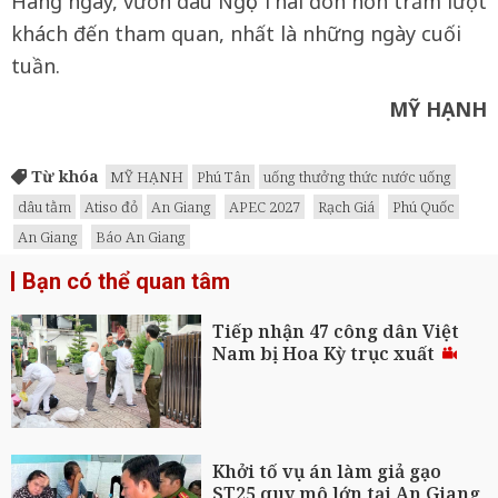
Hàng ngày, vườn dâu Ngọc Thái đón hơn trăm lượt
khách đến tham quan, nhất là những ngày cuối
tuần.
MỸ HẠNH
Từ khóa
MỸ HẠNH
Phú Tân
uống thưởng thức nước uống
dâu tằm
Atiso đỏ
An Giang
APEC 2027
Rạch Giá
Phú Quốc
An Giang
Báo An Giang
Bạn có thể quan tâm
Tiếp nhận 47 công dân Việt
Nam bị Hoa Kỳ trục xuất
Khởi tố vụ án làm giả gạo
ST25 quy mô lớn tại An Giang