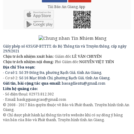
Tải Báo An Giang App
Giấy phép số 635/GP-BTTTT, do Bộ Thông tin và Truyền thông, cấp ngày
29/9/2021
Chịu trách nhiệm xuất bản:
Giám đốc
LÊ VĂN CHUYỂN
Chịu trách nhiệm nội dung:
Phó Giám đốc
NGUYỄN VIỆT TIẾN
Địa chỉ Tòa soạn:
- Cơ sở 1: Số 39 Đống Đa, phường Rạch Giá, tỉnh An Giang.
- Cơ sở 2:
Số 16 Mạc Đĩnh Chi, phường Rạch Giá, tỉnh An Giang.
Gửi tin, bài cộng tác qua email:
baoagdientu@gmail.com
Liên hệ quảng cáo:
- Số điện thoại: 02973.812.302
- Email:
baokgquangcao@gmail.com
© 2008 - 2017 Bản quyền thuộc về Báo và Phát thanh, Truyền hình tỉnh An
Giang.
© Chỉ được phát hành lại thông tin trên website khi có sự đồng ý bằng
văn bản của Báo và Phát thanh, Truyền hình tỉnh An Giang.