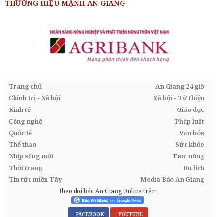
THƯƠNG HIỆU MẠNH AN GIANG
Trang chủ
An Giang 24 giờ
Chính trị - Xã hội
Xã hội - Từ thiện
Kinh tế
Giáo dục
Công nghệ
Pháp luật
Quốc tế
Văn hóa
Thể thao
Sức khỏe
Nhịp sống mới
Tam nông
Thời trang
Du lịch
Tin tức miền Tây
Media Báo An Giang
Theo dõi báo An Giang Online trên:
FACEBOOK
YOUTUBE