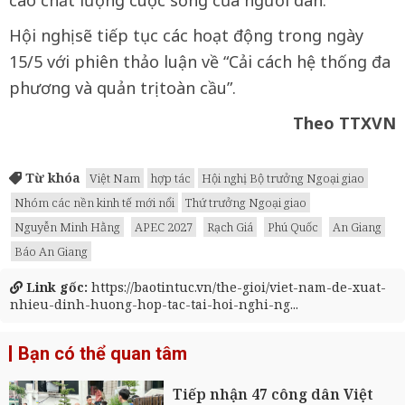
Hội nghị sẽ tiếp tục các hoạt động trong ngày
15/5 với phiên thảo luận về “Cải cách hệ thống đa
phương và quản trị toàn cầu”.
Theo TTXVN
Từ khóa
Việt Nam
hợp tác
Hội nghị Bộ trưởng Ngoại giao
Nhóm các nền kinh tế mới nổi
Thứ trưởng Ngoại giao
Nguyễn Minh Hằng
APEC 2027
Rạch Giá
Phú Quốc
An Giang
Báo An Giang
Link gốc:
https://baotintuc.vn/the-gioi/viet-nam-de-xuat-
nhieu-dinh-huong-hop-tac-tai-hoi-nghi-ng...
Bạn có thể quan tâm
Tiếp nhận 47 công dân Việt