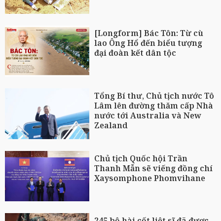
[Longform] Bác Tôn: Từ cù
lao Ông Hổ đến biểu tượng
đại đoàn kết dân tộc
Tổng Bí thư, Chủ tịch nước Tô
Lâm lên đường thăm cấp Nhà
nước tới Australia và New
Zealand
Chủ tịch Quốc hội Trần
Thanh Mẫn sẽ viếng đồng chí
Xaysomphone Phomvihane
245 bộ hài cốt liệt sĩ đã được