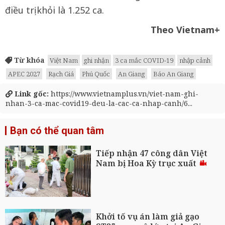
điều trị khỏi là 1.252 ca.
Theo Vietnam+
Từ khóa
Việt Nam
ghi nhận
3 ca mắc COVID-19
nhập cảnh
APEC 2027
Rạch Giá
Phú Quốc
An Giang
Báo An Giang
Link gốc:
https://www.vietnamplus.vn/viet-nam-ghi-
nhan-3-ca-mac-covid19-deu-la-cac-ca-nhap-canh/6...
Bạn có thể quan tâm
Tiếp nhận 47 công dân Việt
Nam bị Hoa Kỳ trục xuất
Khởi tố vụ án làm giả gạo