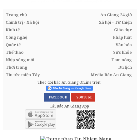
Trang chủ
An Giang 24 giờ
Chính trị - Xã hội
Xã hội - Từ thiện
Kinh tế
Giáo dục
Công nghệ
Pháp luật
Quốc tế
Văn hóa
Thể thao
Sức khỏe
Nhịp sống mới
Tam nông
Thời trang
Du lịch
Tin tức miền Tây
Media Báo An Giang
Theo dõi báo An Giang Online trên:
FACEBOOK
YOUTUBE
Tải Báo An Giang App