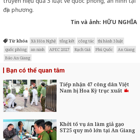
truyền hiệu quả 3 luật về quốc phòng, an ninh tại
địa phương.
Tin và ảnh: HỮU NGHĨA
Từ khóa
Xã Hòn Nghệ
tổng kết
công tác
thi hành 3 luật
quốc phòng
an ninh
APEC 2027
Rạch Giá
Phú Quốc
An Giang
Báo An Giang
Bạn có thể quan tâm
Tiếp nhận 47 công dân Việt
Nam bị Hoa Kỳ trục xuất
Khởi tố vụ án làm giả gạo
ST25 quy mô lớn tại An Giang