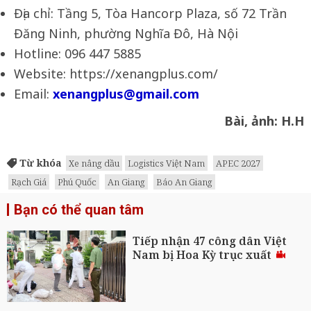
Địa chỉ: Tầng 5, Tòa Hancorp Plaza, số 72 Trần
Đăng Ninh, phường Nghĩa Đô, Hà Nội
Hotline: 096 447 5885
Website: https://xenangplus.com/
Email:
xenangplus@gmail.com
Bài, ảnh: H.H
Từ khóa
Xe nâng dầu
Logistics Việt Nam
APEC 2027
Rạch Giá
Phú Quốc
An Giang
Báo An Giang
Bạn có thể quan tâm
Tiếp nhận 47 công dân Việt
Nam bị Hoa Kỳ trục xuất