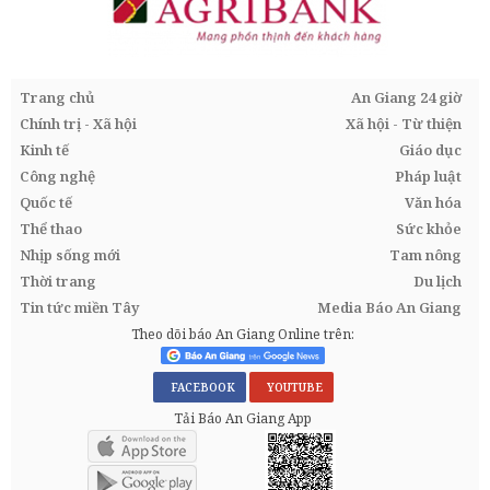
Trang chủ
An Giang 24 giờ
Chính trị - Xã hội
Xã hội - Từ thiện
Kinh tế
Giáo dục
Công nghệ
Pháp luật
Quốc tế
Văn hóa
Thể thao
Sức khỏe
Nhịp sống mới
Tam nông
Thời trang
Du lịch
Tin tức miền Tây
Media Báo An Giang
Theo dõi báo An Giang Online trên:
FACEBOOK
YOUTUBE
Tải Báo An Giang App