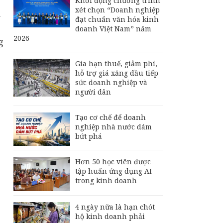
Khởi động chương trình
xét chọn “Doanh nghiệp
1
đạt chuẩn văn hóa kinh
doanh Việt Nam” năm
2026
g
Gia hạn thuế, giảm phí,
hỗ trợ giá xăng dầu tiếp
sức doanh nghiệp và
người dân
Tạo cơ chế để doanh
nghiệp nhà nước dám
bứt phá
Hơn 50 học viên được
tập huấn ứng dụng AI
trong kinh doanh
4 ngày nữa là hạn chót
hộ kinh doanh phải