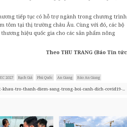
hương tiếp tục có hỗ trợ ngành trong chương trình
m tôm tại thị trường châu Âu. Cùng với đó, các bộ
 thương hiệu quốc gia cho các sản phẩm nông
Theo THU TRANG (Báo Tin tức
EC 2027
Rạch Giá
Phú Quốc
An Giang
Báo An Giang
at-khau-tro-thanh-diem-sang-trong-boi-canh-dich-covid19-...