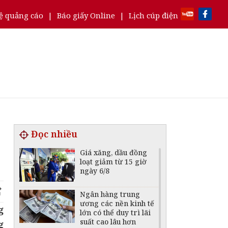
ệ quảng cáo
|
Báo giấy Online
|
Lịch cúp điện
Đọc nhiều
Giá xăng, dầu đồng
loạt giảm từ 15 giờ
ngày 6/8
Ngân hàng trung
ương các nền kinh tế
g
lớn có thể duy trì lãi
suất cao lâu hơn
g