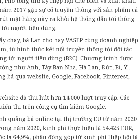
n, Phó tổng thư ký Hiệp hội Chế biến và xuất khẩu
 năm 2017 gặp sự cố truyền thông với sản phẩm cá
ị rút mặt hàng này ra khỏi hệ thống dẫn tới thông
 tới người tiêu dùng.
 tẩy chay, bà Lan cho hay VASEP cùng doanh nghiệp
ẩm, từ hình thức kết nối truyền thông tới đối tác
ng tới người tiêu dùng (B2C). Chương trình được
rường như Anh, Tây Ban Nha, Hà Lan, Đức, Bỉ, Ý…
g bá qua website, Google, Facebook, Pinterest,
ebsite đã thu hút hơn 14.000 lượt truy cập. Các
hiển thị trên công cụ tìm kiếm Google.
ình quảng bá online tại thị trường EU từ năm 2020
rong năm 2020, kinh phí thực hiện là 54.425 EUR,
c là 64,9%, phần đóng góp từ kinh phí Hiệp hội là