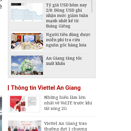
Tỷ giá USD hôm nay
ề
2/8: Đồng USD ghi
nhận mức giảm tuần
mạnh nhất kể từ
tháng Giêng
Người tiêu dùng được
miễn phí tra cứu
nguồn gốc hàng hóa
An Giang tăng tốc
xuất khẩu
Tái cấu trúc ngành
Thông tin Viettel An Giang
đóng tàu, phát triển
công nghiệp hàng hải
Những hiểu lầm lớn
quốc gia
nhất về VoLTE trước khi
Giá xăng, dầu hôm
tắt sóng 2G
nay 2/8: Giá dầu thế
giới trong tuần liên
tục đổi chiều
Viettel An Giang trao
thưởng đợt 1 chương
Giá vàng hôm nay,