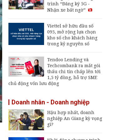
trình “Đăng ký 5G -
6/8: Tăng mạnh
Nhận xe bất ngờ”
Thu hút FDI chất
Viettel sở hữu đầu số
lượng cao: Đòn bẩy
095, mở rộng lựa chọn
cho mục tiêu tăng
kho số cho khách hàng
trưởng hai con số
trong kỷ nguyên số
Giá vàng hôm nay 2/8:
Quay đầu giảm
Tendoo Lending và
Techcombank ra mắt gói
thấu chi tín chấp lên tới
1,5 tỷ đồng, hỗ trợ SME
chủ động vốn lưu động
Doanh nhân - Doanh nghiệp
Hậu hợp nhất, doanh
nghiệp An Giang kỳ vọng
gì?