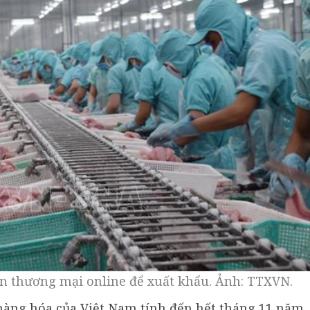
ến thương mại online để xuất khẩu. Ảnh: TTXVN.
hàng hóa của Việt Nam tính đến hết tháng 11 năm