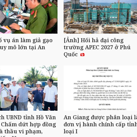
ố vụ án làm giả gạo
[Ảnh] Hối hả đại công
uy mô lớn tại An
trường APEC 2027 ở Phú
Quốc
ch UBND tỉnh Hồ Văn
An Giang được phân loại l
 Chấm dứt hợp đồng
đơn vị hành chính cấp tỉn
à thầu vi phạm,
loại I