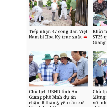
Tiếp nhận 47 công dân Việt
Khởi t
Nam bị Hoa Kỳ trục xuất
ST25 q
Giang
Chủ tịch UBND tỉnh An
Chủ tị
Giang phê bình dự án
Mừng:
chậm 6 tháng, yêu cầu xử
với nh