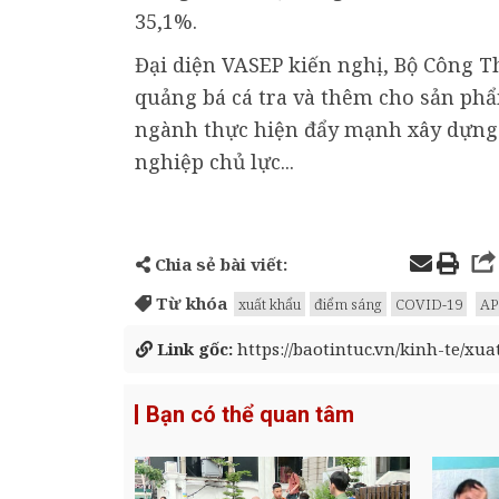
35,1%.
Đại diện VASEP kiến nghị, Bộ Công T
quảng bá cá tra và thêm cho sản phẩ
ngành thực hiện đẩy mạnh xây dựng
nghiệp chủ lực...
Chia sẻ bài viết:
Từ khóa
xuất khẩu
điểm sáng
COVID-19
AP
Link gốc:
https://baotintuc.vn/kinh-te/xu
Bạn có thể quan tâm