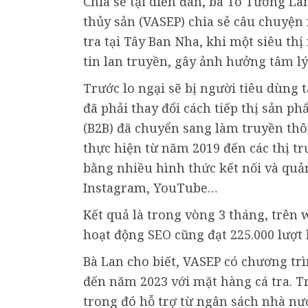
Chia sẻ tại diễn đàn, bà Tô Tường La
thủy sản (VASEP) chia sẻ câu chuyện
tra tại Tây Ban Nha, khi một siêu th
tin lan truyền, gây ảnh hưởng tâm lý
Trước lo ngại sẽ bị người tiêu dùng
đã phải thay đổi cách tiếp thị sản ph
(B2B) đã chuyển sang làm truyền thô
thực hiện từ năm 2019 đến các thị t
bằng nhiều hình thức kết nối và quản
Instagram, YouTube…
Kết quả là trong vòng 3 tháng, trên w
hoạt động SEO cũng đạt 225.000 lượt 
Bà Lan cho biết, VASEP có chương tr
đến năm 2023 với mặt hàng cá tra. T
trong đó hỗ trợ từ ngân sách nhà nướ