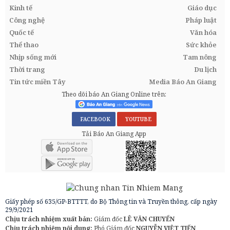
Kinh tế
Giáo dục
Công nghệ
Pháp luật
Quốc tế
Văn hóa
Thể thao
Sức khỏe
Nhịp sống mới
Tam nông
Thời trang
Du lịch
Tin tức miền Tây
Media Báo An Giang
Theo dõi báo An Giang Online trên:
FACEBOOK
YOUTUBE
Tải Báo An Giang App
Giấy phép số 635/GP-BTTTT, do Bộ Thông tin và Truyền thông, cấp ngày
29/9/2021
Chịu trách nhiệm xuất bản:
Giám đốc
LÊ VĂN CHUYỂN
Chịu trách nhiệm nội dung:
Phó Giám đốc
NGUYỄN VIỆT TIẾN