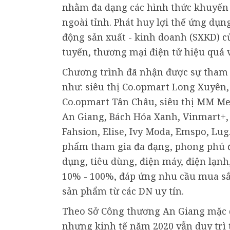
nhằm đa dạng các hình thức khuyến 
ngoài tỉnh. Phát huy lợi thế ứng dụ
động sản xuất - kinh doanh (SXKD) c
tuyến, thương mại điện tử hiệu quả 
Chương trình đã nhận được sự tham gi
như: siêu thị Co.opmart Long Xuyên,
Co.opmart Tân Châu, siêu thị MM Me
An Giang, Bách Hóa Xanh, Vinmart+, 
Fahsion, Elise, Ivy Moda, Emspo, Lug.
phẩm tham gia đa đạng, phong phú đ
dụng, tiêu dùng, điện máy, điện lạnh
10% - 100%, đáp ứng nhu cầu mua sắm
sản phẩm từ các DN uy tín.
Theo Sở Công thương An Giang mặc d
nhưng kinh tế năm 2020 vẫn duy trì 