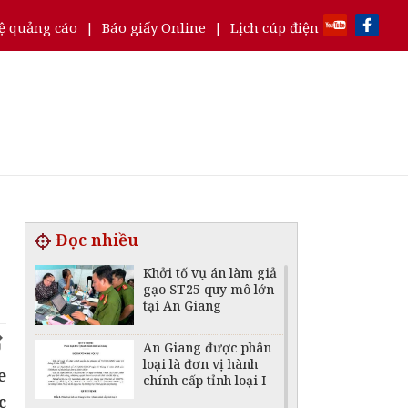
ệ quảng cáo
|
Báo giấy Online
|
Lịch cúp điện
Đọc nhiều
Khởi tố vụ án làm giả
gạo ST25 quy mô lớn
tại An Giang
An Giang được phân
loại là đơn vị hành
e
chính cấp tỉnh loại I
c