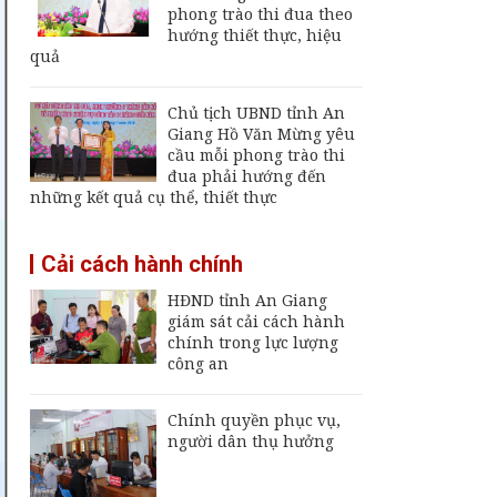
Giang
phong trào thi đua theo
hướng thiết thực, hiệu
Đội K92 quy tập thêm
quả
8 hài cốt liệt sĩ tại An
Giang
Chủ tịch UBND tỉnh An
Thường trực UBND
Giang Hồ Văn Mừng yêu
tỉnh An Giang yêu cầu
cầu mỗi phong trào thi
sớm đưa cảng biển
đua phải hướng đến
An Thới hoạt động trở
những kết quả cụ thể, thiết thực
lại
An Giang chốt hạn
Cải cách hành chính
vận hành nhà máy xử
lý rác Long Xuyên,
HĐND tỉnh An Giang
trễ sẽ thu hồi dự án
giám sát cải cách hành
chính trong lực lượng
công an
Chính quyền phục vụ,
người dân thụ hưởng