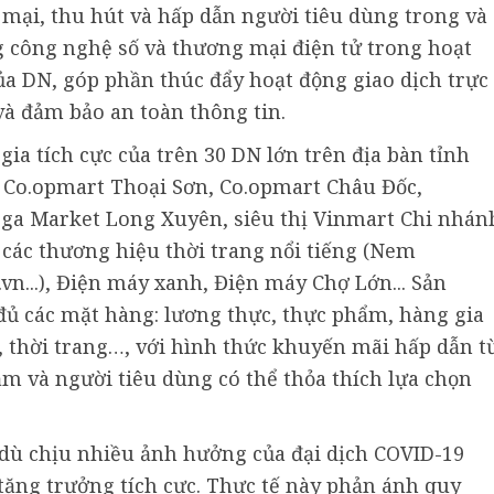
mại, thu hút và hấp dẫn người tiêu dùng trong và
ng công nghệ số và thương mại điện tử trong hoạt
ủa DN, góp phần thúc đẩy hoạt động giao dịch trực
và đảm bảo an toàn thông tin.
a tích cực của trên 30 DN lớn trên địa bàn tỉnh
 Co.opmart Thoại Sơn, Co.opmart Châu Đốc,
ga Market Long Xuyên, siêu thị Vinmart Chi nhán
các thương hiệu thời trang nổi tiếng (Nem
vn...), Điện máy xanh, Điện máy Chợ Lớn... Sản
ủ các mặt hàng: lương thực, thực phẩm, hàng gia
, thời trang…, với hình thức khuyến mãi hấp dẫn t
 và người tiêu dùng có thể thỏa thích lựa chọn
ù chịu nhiều ảnh hưởng của đại dịch COVID-19
tăng trưởng tích cực. Thực tế này phản ánh quy