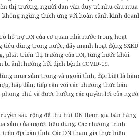
rên thị trường, người dân vẫn duy trì nhu cầu mua
g không ngừng thích ứng với hoàn cảnh kinh doan
trò hỗ trợ DN của cơ quan nhà nước trong hoạt
ng tiêu dùng trong nước, đẩy mạnh hoạt động SXKD
g, phát triển thị trường của DN, từng bước khôi
an bị ảnh hưởng bởi dịch bệnh COVID-19.
dùng mua sắm trong và ngoài tỉnh, đặc biệt là hàn
hợp, hấp dẫn; tiếp cận với các phương thức bán
i phong phú và được hưởng các quyền lợi của ngườ
ruyền sâu rộng để thu hút DN tham gia bán hàng
ua sắm của người tiêu dùng. Các chương trình
t trên địa bàn tỉnh. Các DN tham gia thực hiện