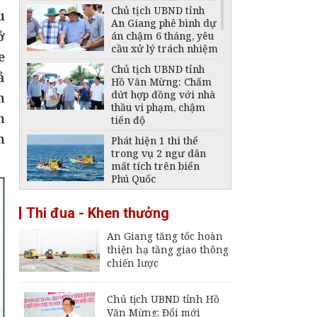
Chủ tịch UBND tỉnh
u
An Giang phê bình dự
ở
án chậm 6 tháng, yêu
cầu xử lý trách nhiệm
e
Chủ tịch UBND tỉnh
ả
Hồ Văn Mừng: Chấm
dứt hợp đồng với nhà
n
thầu vi phạm, chậm
h
tiến độ
n
Phát hiện 1 thi thể
trong vụ 2 ngư dân
mất tích trên biển
Phú Quốc
Thông báo ngừng,
Thi đua - Khen thưởng
giảm mức cung cấp
điện trên địa bàn tỉnh
An Giang tăng tốc hoàn
An Giang ngày 6 -
thiện hạ tầng giao thông
7/8/2026
chiến lược
Đại tá Nguyễn Việt
Thắng nhận nhiệm vụ
Chính ủy Bộ Chỉ huy
Chủ tịch UBND tỉnh Hồ
Quân sự tỉnh An
Văn Mừng: Đổi mới