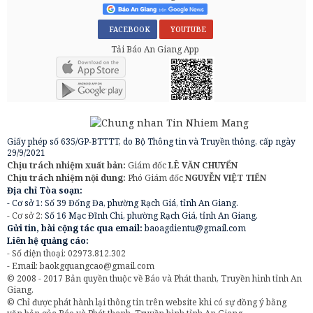
FACEBOOK
YOUTUBE
Tải Báo An Giang App
Giấy phép số 635/GP-BTTTT, do Bộ Thông tin và Truyền thông, cấp ngày
29/9/2021
Chịu trách nhiệm xuất bản:
Giám đốc
LÊ VĂN CHUYỂN
Chịu trách nhiệm nội dung:
Phó Giám đốc
NGUYỄN VIỆT TIẾN
Địa chỉ Tòa soạn:
- Cơ sở 1: Số 39 Đống Đa, phường Rạch Giá, tỉnh An Giang.
- Cơ sở 2:
Số 16 Mạc Đĩnh Chi, phường Rạch Giá, tỉnh An Giang.
Gửi tin, bài cộng tác qua email:
baoagdientu@gmail.com
Liên hệ quảng cáo:
- Số điện thoại: 02973.812.302
- Email:
baokgquangcao@gmail.com
© 2008 - 2017 Bản quyền thuộc về Báo và Phát thanh, Truyền hình tỉnh An
Giang.
© Chỉ được phát hành lại thông tin trên website khi có sự đồng ý bằng