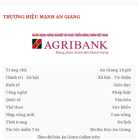
THƯƠNG HIỆU MẠNH AN GIANG
Trang chủ
An Giang 24 giờ
Chính trị - Xã hội
Xã hội - Từ thiện
Kinh tế
Giáo dục
Công nghệ
Pháp luật
Quốc tế
Văn hóa
Thể thao
Sức khỏe
Nhịp sống mới
Tam nông
Thời trang
Du lịch
Tin tức miền Tây
Media Báo An Giang
Theo dõi báo An Giang Online trên: