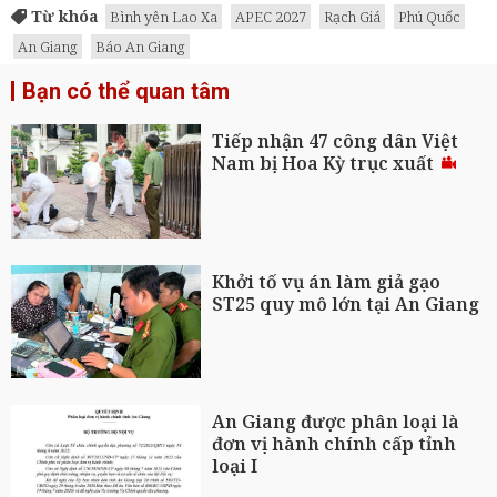
Từ khóa
Bình yên Lao Xa
APEC 2027
Rạch Giá
Phú Quốc
An Giang
Báo An Giang
Bạn có thể quan tâm
Tiếp nhận 47 công dân Việt
Nam bị Hoa Kỳ trục xuất
Khởi tố vụ án làm giả gạo
ST25 quy mô lớn tại An Giang
An Giang được phân loại là
đơn vị hành chính cấp tỉnh
loại I