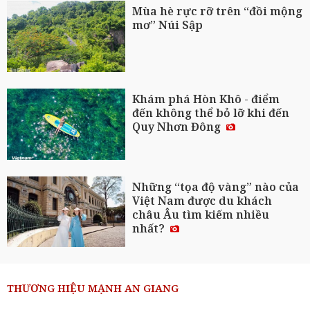
Mùa hè rực rỡ trên “đồi mộng
mơ” Núi Sập
Khám phá Hòn Khô - điểm
đến không thể bỏ lỡ khi đến
Quy Nhơn Đông
Những “tọa độ vàng” nào của
Việt Nam được du khách
châu Âu tìm kiếm nhiều
nhất?
THƯƠNG HIỆU MẠNH AN GIANG