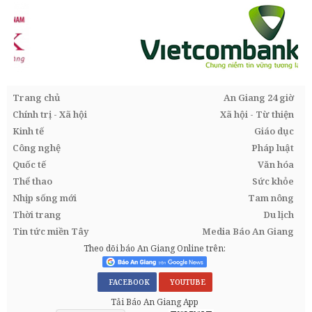
Trang chủ
An Giang 24 giờ
Chính trị - Xã hội
Xã hội - Từ thiện
Kinh tế
Giáo dục
Công nghệ
Pháp luật
Quốc tế
Văn hóa
Thể thao
Sức khỏe
Nhịp sống mới
Tam nông
Thời trang
Du lịch
Tin tức miền Tây
Media Báo An Giang
Theo dõi báo An Giang Online trên:
FACEBOOK
YOUTUBE
Tải Báo An Giang App