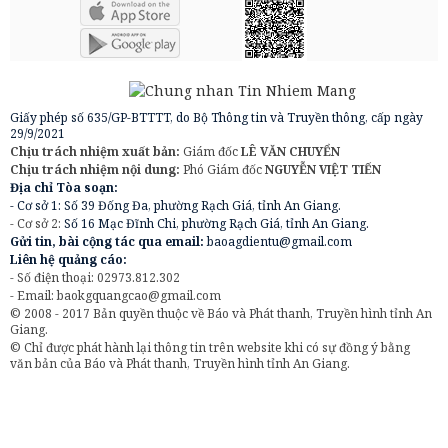
Giấy phép số 635/GP-BTTTT, do Bộ Thông tin và Truyền thông, cấp ngày
29/9/2021
Chịu trách nhiệm xuất bản:
Giám đốc
LÊ VĂN CHUYỂN
Chịu trách nhiệm nội dung:
Phó Giám đốc
NGUYỄN VIỆT TIẾN
Địa chỉ Tòa soạn:
- Cơ sở 1: Số 39 Đống Đa, phường Rạch Giá, tỉnh An Giang.
- Cơ sở 2:
Số 16 Mạc Đĩnh Chi, phường Rạch Giá, tỉnh An Giang.
Gửi tin, bài cộng tác qua email:
baoagdientu@gmail.com
Liên hệ quảng cáo:
- Số điện thoại: 02973.812.302
- Email:
baokgquangcao@gmail.com
© 2008 - 2017 Bản quyền thuộc về Báo và Phát thanh, Truyền hình tỉnh An
Giang.
© Chỉ được phát hành lại thông tin trên website khi có sự đồng ý bằng
văn bản của Báo và Phát thanh, Truyền hình tỉnh An Giang.