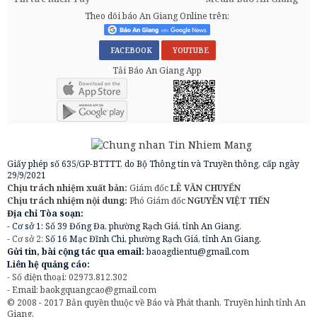
Theo dõi báo An Giang Online trên:
FACEBOOK
YOUTUBE
Tải Báo An Giang App
Giấy phép số 635/GP-BTTTT, do Bộ Thông tin và Truyền thông, cấp ngày
29/9/2021
Chịu trách nhiệm xuất bản:
Giám đốc
LÊ VĂN CHUYỂN
Chịu trách nhiệm nội dung:
Phó Giám đốc
NGUYỄN VIỆT TIẾN
Địa chỉ Tòa soạn:
- Cơ sở 1: Số 39 Đống Đa, phường Rạch Giá, tỉnh An Giang.
- Cơ sở 2:
Số 16 Mạc Đĩnh Chi, phường Rạch Giá, tỉnh An Giang.
Gửi tin, bài cộng tác qua email:
baoagdientu@gmail.com
Liên hệ quảng cáo:
- Số điện thoại: 02973.812.302
- Email:
baokgquangcao@gmail.com
© 2008 - 2017 Bản quyền thuộc về Báo và Phát thanh, Truyền hình tỉnh An
Giang.