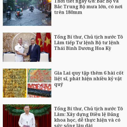
Thời tiết ngày 6/8: Bắc Bộ và
Bắc Trung Bộ mưa lớn, có nơi
trên 180mm
Tổng Bí thư, Chủ tịch nước Tô
Lâm tiếp Tư lệnh Bộ tư lệnh
Thái Bình Dương Hoa Kỳ
Gia Lai quy tập thêm 6 hài cốt
liệt sĩ, phát hiện nhiều kỷ vật
quý
Tổng Bí thư, Chủ tịch nước Tô
Lâm: Xây dựng Điều lệ Đảng
khoa học, dễ thực hiện và có
sức sống lâu dài