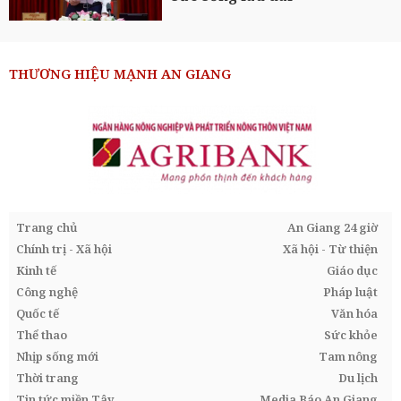
THƯƠNG HIỆU MẠNH AN GIANG
Trang chủ
An Giang 24 giờ
Chính trị - Xã hội
Xã hội - Từ thiện
Kinh tế
Giáo dục
Công nghệ
Pháp luật
Quốc tế
Văn hóa
Thể thao
Sức khỏe
Nhịp sống mới
Tam nông
Thời trang
Du lịch
Tin tức miền Tây
Media Báo An Giang