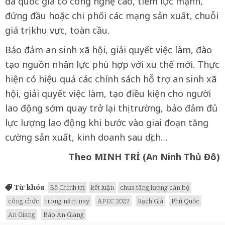
đa quốc gia có công nghệ cao, tiềm lực mạnh,
đứng đầu hoặc chi phối các mạng sản xuất, chuỗi
giá trị khu vực, toàn cầu.
Bảo đảm an sinh xã hội, giải quyết việc làm, đào
tạo nguồn nhân lực phù hợp với xu thế mới. Thực
hiện có hiệu quả các chính sách hỗ trợ an sinh xã
hội, giải quyết việc làm, tạo điều kiện cho người
lao động sớm quay trở lại thị trường, bảo đảm đủ
lực lượng lao động khi bước vào giai đoạn tăng
cường sản xuất, kinh doanh sau dịch…
Theo MINH TRÍ (An Ninh Thủ Đô)
Từ khóa
Bộ Chính trị
kết luận
chưa tăng lương cán bộ
công chức
trong năm nay
APEC 2027
Rạch Giá
Phú Quốc
An Giang
Báo An Giang