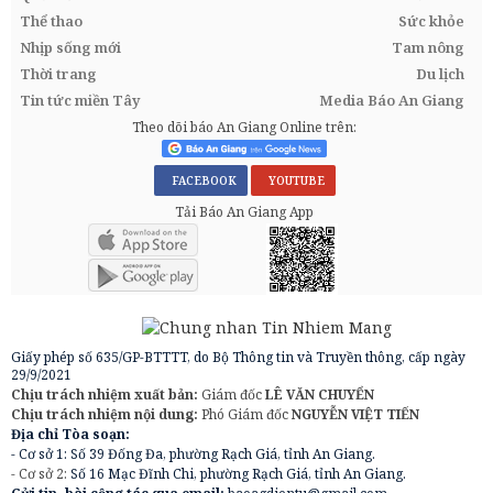
Thể thao
Sức khỏe
Nhịp sống mới
Tam nông
Thời trang
Du lịch
Tin tức miền Tây
Media Báo An Giang
Theo dõi báo An Giang Online trên:
FACEBOOK
YOUTUBE
Tải Báo An Giang App
Giấy phép số 635/GP-BTTTT, do Bộ Thông tin và Truyền thông, cấp ngày
29/9/2021
Chịu trách nhiệm xuất bản:
Giám đốc
LÊ VĂN CHUYỂN
Chịu trách nhiệm nội dung:
Phó Giám đốc
NGUYỄN VIỆT TIẾN
Địa chỉ Tòa soạn:
- Cơ sở 1: Số 39 Đống Đa, phường Rạch Giá, tỉnh An Giang.
- Cơ sở 2:
Số 16 Mạc Đĩnh Chi, phường Rạch Giá, tỉnh An Giang.