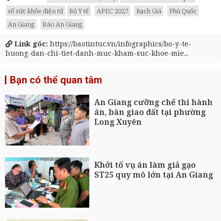
sổ sức khỏe điện tử
Bộ Y tế
APEC 2027
Rạch Giá
Phú Quốc
An Giang
Báo An Giang
Link gốc:
https://baotintuc.vn/infographics/bo-y-te-
huong-dan-chi-tiet-danh-muc-kham-suc-khoe-mie...
Bạn có thể quan tâm
An Giang cưỡng chế thi hành
án, bàn giao đất tại phường
Long Xuyên
Khởi tố vụ án làm giả gạo
ST25 quy mô lớn tại An Giang